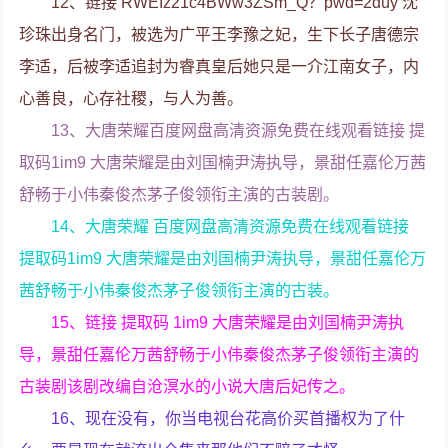
12、链接 RWEIz21c4BWw3ZSm_Q？pwd=2duy 沈
珍珠出身名门，被选为广平王李豫之妃，生下长子唐德宗
李适，后被李适追封为睿真皇后她只是一介江南女子，内
心善良，心存社稷，与人为善。
13、大唐荣耀百度网盘高清资源免费在线观看链接 提
取码1im9 大唐荣耀是由刘国楠尹涛执导，景甜任嘉伦万茜
舒畅于小伟秦俊杰茅子俊领衔主演的古装剧。
14、大唐荣耀 百度网盘高清资源免费在线观看链接
提取码1im9 大唐荣耀是由刘国楠尹涛执导，景甜任嘉伦万
茜舒畅于小伟秦俊杰茅子俊领衔主演的古装。
15、链接 提取码 1im9 大唐荣耀是由刘国楠尹涛执
导，景甜任嘉伦万茜舒畅于小伟秦俊杰茅子俊领衔主演的
古装剧该剧改编自沧溟水的小说大唐后妃传之。
16、现在没有，你当电视台花高价买首播权为了什