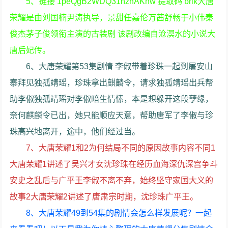
5、链接 1peQgB2WDQ31nznAKnw 提取码 brik大唐
荣耀是由刘国楠尹涛执导，景甜任嘉伦万茜舒畅于小伟秦
俊杰茅子俊领衔主演的古装剧 该剧改编自沧溟水的小说大
唐后妃传。
6、大唐荣耀第53集剧情 李俶带着珍珠一起到屠安山
寨拜见独孤靖瑶，珍珠拿出麒麟令，请求独孤靖瑶出兵帮
助李俶独孤靖瑶对李俶暗生情愫，本是想躲开这段孽缘，
奈何麒麟令已出，她只能顺应天意，帮助唐军了李俶与珍
珠高兴地离开，途中，他们经过当。
7、大唐荣耀1和2为何结局不同的原因故事内容不同1
大唐荣耀1讲述了吴兴才女沈珍珠在经历血海深仇深宫争斗
安史之乱后与广平王李俶不离不弃，始终坚守家国大义的
故事2大唐荣耀2讲述了唐肃宗时期，沈珍珠广平王。
8、大唐荣耀49到54集的剧情会怎么样发展呢？一起