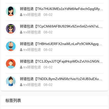
转错包退【TKo7HU63MEs1sYdNt8AeFdxchGpg58y7pJ】客服TeleGram:【@TrxEm】
trx转错包退
08-02
转错包退【TCpCMi69AFBU929Kv9Zim5t4ZrrkN7sLmt】客服TeleGram:【@TrxEm】
trx转错包退
08-02
转错包退【THBHxtUERFX2naWLnLePz9CWKAgygggggv】客服TeleGram:【@TrxEm】
trx转错包退
08-02
转错包退【TC1JDyxJJTQFajdHcpWDcZvUVx1NGNcSZo】客服TeleGram:【@TrxEm】
trx转错包退
08-02
转错包退【TNDDLBymZv9Ni58zYvisYzZ4UB3uEXuzXQ】客服TeleGram:【@TrxEm】
trx转错包退
08-02
标签列表