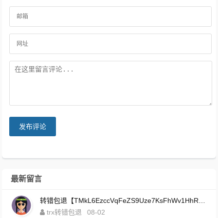
发布评论
最新留言
转错包退【TMkL6EzccVqFeZS9Uze7KsFhWv1HhRnnk2】客服TeleGram:【@TrxEm】
trx转错包退
08-02