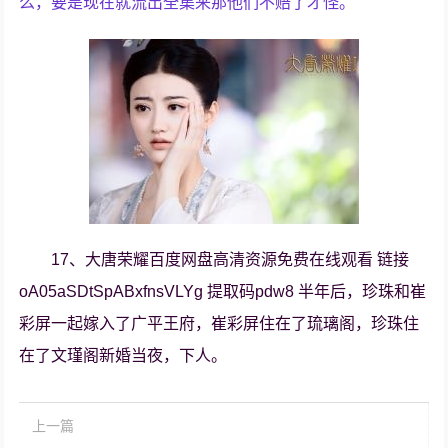
么，要是现在就流出全集来那他们不赔了才怪。
17、大唐荣耀百度网盘高清资源免费在线观看 链接
oA05aSDtSpABxfnsVLYg 提取码pdw8 半年后，珍珠和崔
彩屏一起嫁入了广平王府，崔彩屏住在了琉璃阁，珍珠住
在了文瑾阁新婚当夜，下人。
上一篇