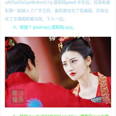
oA05aSDtSpABxfnsVLYg 提取码pdw8 半年后，珍珠和崔
彩屏一起嫁入了广平王府，崔彩屏住在了琉璃阁，珍珠住
在了文瑾阁新婚当夜，下人一边。
4、链接 ？pwd=xycj 提取码 xycj。