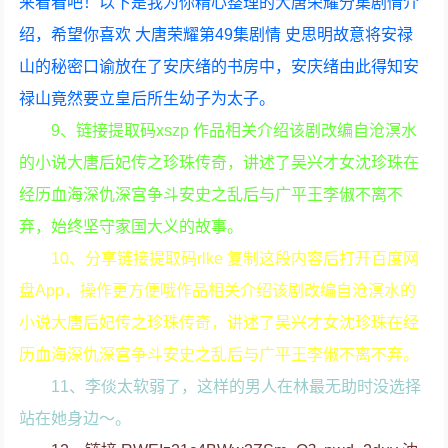
来看看吧！以下是我为你精心整理的大唐荣耀分集剧情介
绍，希望你喜欢 大唐荣耀第49集剧情 史思明故意将安禄
山的秘密口谕放在了安庆绪的书房中，安庆绪由此得知安
禄山竟然要立皇后所生幼子为太子。
9、链接提取码xszp 作品相关介绍该剧改编自沧溟水
的小说大唐后妃传之珍珠传奇，讲述了吴兴才女沈珍珠在
经历血海深仇深宫争斗安史之乱后与广平王李俶不离不
弃，始终坚守家国大义的故事。
10、分享链接提取码rlke 复制这段内容后打开百度网
盘App，操作更方便哦作品相关介绍该剧改编自沧溟水的
小说大唐后妃传之珍珠传奇，讲述了吴兴才女沈珍珠在经
历血海深仇深宫争斗安史之乱后与广平王李俶不离不弃。
11、李倓太软弱了，这样的男人在林最无助时没选择
站在她身边～。