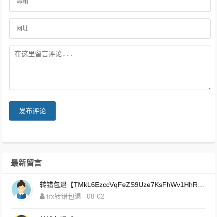
发布评论
最新留言
转错包退【TMkL6EzccVqFeZS9Uze7KsFhWv1HhRnnk2】客服TeleGram:【@TrxEm】
trx转错包退
08-02