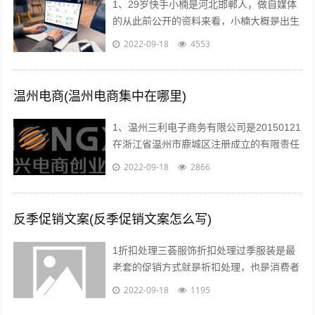
1、29岁快手小楠是河北邯郸人，做自媒体
的从此前公开的资料来看，小楠大概是出生
于1993年的美女，如今29岁上下。...
2022-09-18
4553
温州电商(温州电商集中在哪里)
1、温州三利电子商务有限公司是20150121
在浙江省温州市鹿城区注册成立的有限责任
公司自然人投资或控股，注册地址位于温州
2022-09-18
2866
市车站大道交行广场1幢130...
反季促销文案(反季促销文案怎么写)
1折扣处理三荟服饰折扣处理过季服装是最
老套的促销方式就是折扣处理，也是消费者
最愿意接受的方式也有很多消费者比较乐意
2022-09-18
1195
购买反季的女装虽然不适合当季穿着，但...