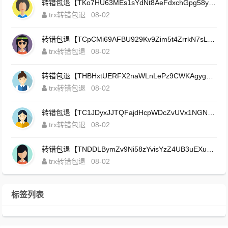
转错包退【TKo7HU63MEs1sYdNt8AeFdxchGpg58y7pJ】客服TeleGram:【@TrxEm】
trx转错包退
08-02
转错包退【TCpCMi69AFBU929Kv9Zim5t4ZrrkN7sLmt】客服TeleGram:【@TrxEm】
trx转错包退
08-02
转错包退【THBHxtUERFX2naWLnLePz9CWKAgygggggv】客服TeleGram:【@TrxEm】
trx转错包退
08-02
转错包退【TC1JDyxJJTQFajdHcpWDcZvUVx1NGNcSZo】客服TeleGram:【@TrxEm】
trx转错包退
08-02
转错包退【TNDDLBymZv9Ni58zYvisYzZ4UB3uEXuzXQ】客服TeleGram:【@TrxEm】
trx转错包退
08-02
标签列表