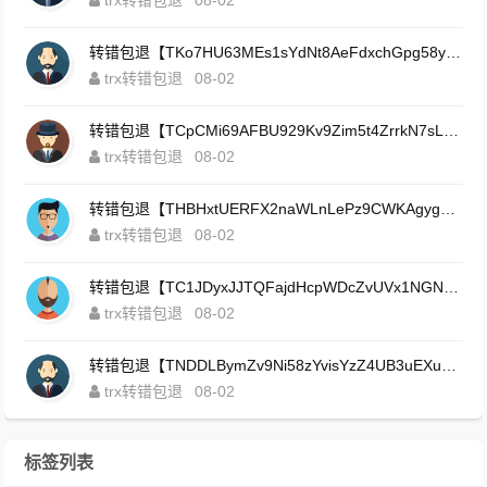
转错包退【TKo7HU63MEs1sYdNt8AeFdxchGpg58y7pJ】客服TeleGram:【@TrxEm】
trx转错包退
08-02
转错包退【TCpCMi69AFBU929Kv9Zim5t4ZrrkN7sLmt】客服TeleGram:【@TrxEm】
trx转错包退
08-02
转错包退【THBHxtUERFX2naWLnLePz9CWKAgygggggv】客服TeleGram:【@TrxEm】
trx转错包退
08-02
转错包退【TC1JDyxJJTQFajdHcpWDcZvUVx1NGNcSZo】客服TeleGram:【@TrxEm】
trx转错包退
08-02
转错包退【TNDDLBymZv9Ni58zYvisYzZ4UB3uEXuzXQ】客服TeleGram:【@TrxEm】
trx转错包退
08-02
标签列表