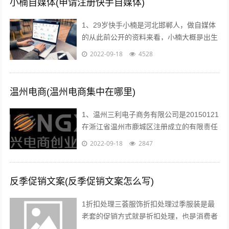
小楠自媒体(申请注册快手自媒体)
1、29岁快手小楠是河北邯郸人，做自媒体
的从此前公开的资料来看，小楠大概是出生
于1993年的美女，如今29岁上下。...
2022-09-18
4528
温州电商(温州电商集中在哪里)
1、温州三利电子商务有限公司是20150121
在浙江省温州市鹿城区注册成立的有限责任
公司自然人投资或控股，注册地址位于温州
2022-09-18
2847
市车站大道交行广场1幢130...
反季促销文案(反季促销文案怎么写)
1折扣处理三荟服饰折扣处理过季服装是最
老套的促销方式就是折扣处理，也是消费者
最愿意接受的方式也有很多消费者比较乐意