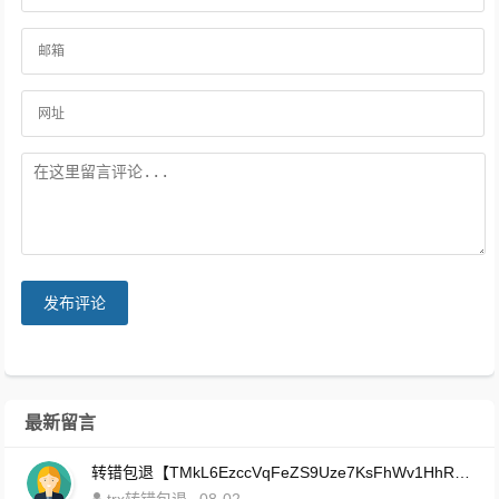
发布评论
最新留言
转错包退【TMkL6EzccVqFeZS9Uze7KsFhWv1HhRnnk2】客服TeleGram:【@TrxEm】
trx转错包退
08-02