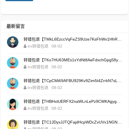
最新留言
转错包退【TMkL6EzccVqFeZS9Uze7KsFhWv1HhRnnk2】客服TeleGram:【@TrxEm】
trx转错包退
08-02
转错包退【TKo7HU63MEs1sYdNt8AeFdxchGpg58y7pJ】客服TeleGram:【@TrxEm】
trx转错包退
08-02
转错包退【TCpCMi69AFBU929Kv9Zim5t4ZrrkN7sLmt】客服TeleGram:【@TrxEm】
trx转错包退
08-02
转错包退【THBHxtUERFX2naWLnLePz9CWKAgygggggv】客服TeleGram:【@TrxEm】
trx转错包退
08-02
转错包退【TC1JDyxJJTQFajdHcpWDcZvUVx1NGNcSZo】客服TeleGram:【@TrxEm】