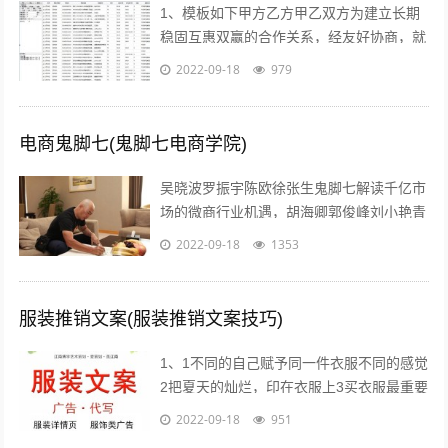
1、模板如下甲方乙方甲乙双方为建立长期
稳固互惠双赢的合作关系，经友好协商，就
具体合作事宜达成如下协议一合作期限，本
2022-09-18
979
协议自年 月 日起实施二价格约定 1...
电商鬼脚七(鬼脚七电商学院)
吴晓波罗振宇陈欧徐张生鬼脚七解读千亿市
场的微商行业机遇，胡海卿郭俊峰刘小艳青
城老贼凌教头等业内大咖为您分享独到犀利
2022-09-18
1353
的微商运营策略；因网结缘，因同好相识...
服装推销文案(服装推销文案技巧)
1、1不同的自己赋予同一件衣服不同的感觉
2把夏天的灿烂，印在衣服上3买衣服最重要
的目的，是放松我们自己4时间会折旧这件
2022-09-18
951
衣服，也会更新你5衣服新的好，朋...