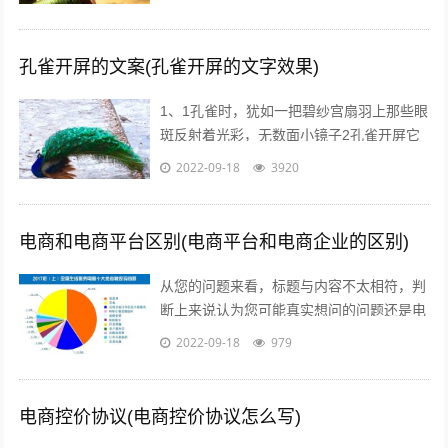
描述而这部剧的海报宣传也有其特点，让...
孔雀开屏的文案(孔雀开屏的文字效果)
1、1孔雀时，犹如一把碧纱宫扇羽上那些眼
斑反射着光彩，无数面小镜子2孔雀开屏它
的羽毛吸引着每一个人，但我呢，但其他人
2022-09-18
3920
呢，我们难道就不应该像孔雀一样向人...
电商和电商平台区别(电商平台和电商企业的区别)
从您的问题来看，标题与内容不太相符，判
断上来说认为您可能真实想问的问题还是电
商真的挣钱吗能挣多少美容的行业怎么样在
2022-09-18
979
当前这个时代，即使没有做过电商，但不...
电商控价协议(电商控价协议怎么写)