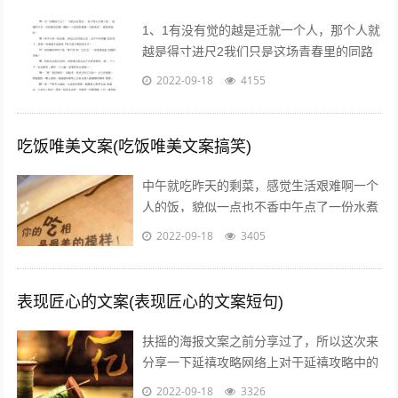
1、1有没有觉的越是迁就一个人，那个人就
越是得寸进尺2我们只是这场青春里的同路
者，相伴着走过这一段时光3不属于我的东
2022-09-18
4155
西，我不要不是真心给我的东西，我不...
吃饭唯美文案(吃饭唯美文案搞笑)
中午就吃昨天的剩菜，感觉生活艰难啊一个
人的饭，貌似一点也不香中午点了一份水煮
鱼，超级开胃呀我一个人也要吃麻麻香中午
2022-09-18
3405
就煮个汤和白米饭吧，没钱了省着点吃饭...
表现匠心的文案(表现匠心的文案短句)
扶摇的海报文案之前分享过了，所以这次来
分享一下延禧攻略网络上对于延禧攻略中的
服饰画风妆容都一致的满意，非常符合历史
2022-09-18
3326