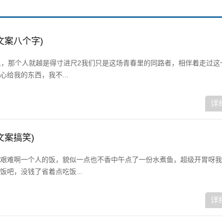
文案八个字)
人，那个人就越是得寸进尺2我们只是这场青春里的同路者，相伴着走过这
给我的东西，我不...
详
文案搞笑)
艰难啊一个人的饭，貌似一点也不香中午点了一份水煮鱼，超级开胃呀我
吧，没钱了省着点吃饭...
详