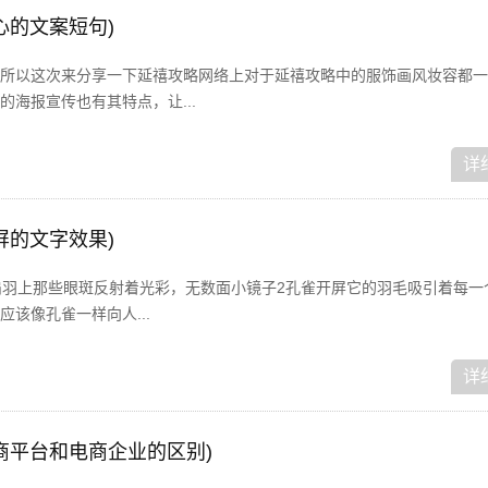
心的文案短句)
所以这次来分享一下延禧攻略网络上对于延禧攻略中的服饰画风妆容都一
海报宣传也有其特点，让...
详
屏的文字效果)
扇羽上那些眼斑反射着光彩，无数面小镜子2孔雀开屏它的羽毛吸引着每一
该像孔雀一样向人...
详
商平台和电商企业的区别)