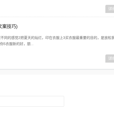
详
文案技巧)
服不同的感觉2把夏天的灿烂，印在衣服上3买衣服最重要的目的，是放松我
5衣服新的好，朋...
详