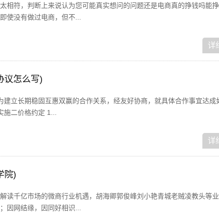
太相符，判断上来说认为您可能真实想问的问题还是电商真的挣钱吗能挣
使没有做过电商，但不...
详
协议怎么写)
为建立长期稳固互惠双赢的合作关系，经友好协商，就具体合作事宜达成
施二价格约定 1...
详
学院)
解读千亿市场的微商行业机遇，胡海卿郭俊峰刘小艳青城老贼凌教头等业
因网结缘，因同好相识...