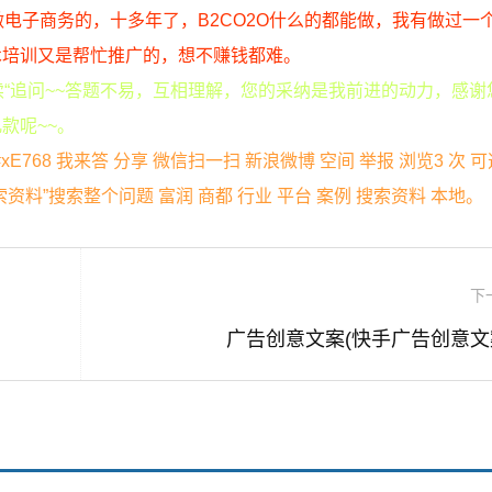
电子商务的，十多年了，B2CO2O什么的都能做，我有做过一
术培训又是帮忙推广的，想不赚钱都难。
续“追问~~答题不易，互相理解，您的采纳是我前进的动力，感谢
款呢~~。
768 我来答 分享 微信扫一扫 新浪微博 空间 举报 浏览3 次 
料”搜索整个问题 富润 商都 行业 平台 案例 搜索资料 本地。
下
广告创意文案(快手广告创意文