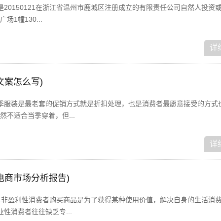
20150121在浙江省温州市鹿城区注册成立的有限责任公司自然人投资
1幢130...
详
文案怎么写)
季服装是最老套的促销方式就是折扣处理，也是消费者最愿意接受的方式
不适合当季穿着，但...
详
电商市场分析报告)
1非盈利性消费者购买商品是为了获得某种使用价值，解决自身的生活消
性消费者往往缺乏专...