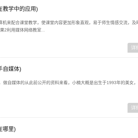
在教学中的应用)
算机来配合课堂教学，使课堂内容更加形象直观，易于师生情感交流，及
2利用媒体网络教室...
详
手自媒体)
，做自媒体的从此前公开的资料来看，小楠大概是出生于1993年的美女，
详
在哪里)