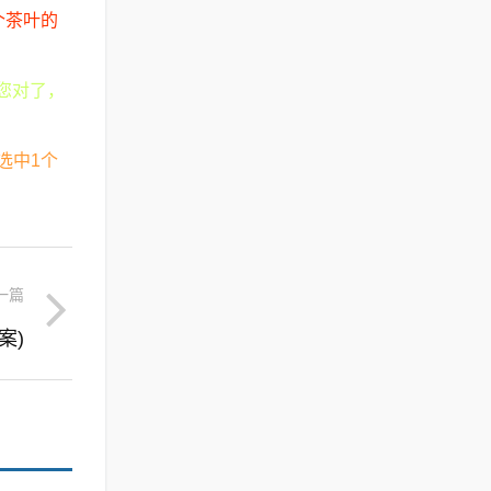
个茶叶的
您对了，
可选中1个
一篇
案)