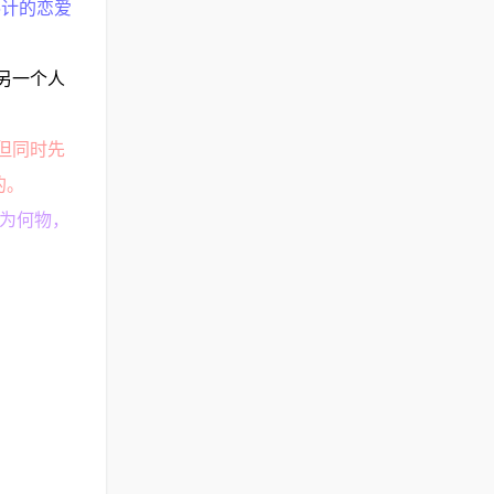
6计的恋爱
另一个人
但同时先
的。
情为何物，