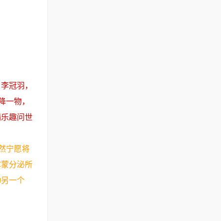
，李冠羽，
降一物，
满乐趣问世
然宁愿将
尔蒙分泌所
动另一个