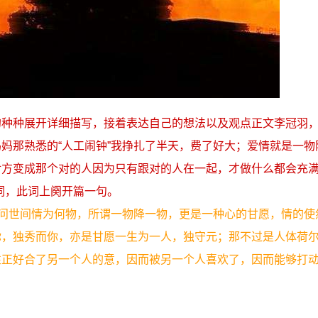
的种种展开详细描写，接着表达自己的想法以及观点正文李冠羽
妈那熟悉的“人工闹钟”我挣扎了半天，费了好大；爱情就是一物
对方变成那个对的人因为只有跟对的人在一起，才做什么都会充
词，此词上阕开篇一句。
要问世间情为何物，所谓一物降一物，更是一种心的甘愿，情的使
你，独秀而你，亦是甘愿一生为一人，独守元；那不过是人体荷
性正好合了另一个人的意，因而被另一个人喜欢了，因而能够打
。