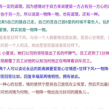
有一定的道理，因为感情对于双方来说便是一方占有另一方心的
妥协于另一方，所以说是一物降一物，也有道理，还有一种。
起来5自己的路自己走，自己的苦自己尝6爱的时候不辜负人，玩
爱情，其实就是一物降一物。
或者是甘拜下风，与另一个人摘要微信朋友圈，爱是心甘情愿，
真的爱一个人的话，她会愿意臣服或者是甘拜下。
1 小夏说，她们公司的领导是出了名的坏脾气，员工迟到了1分
表现颠覆了员工对他的认知当时他正在咆哮着训斥员工。
两个人可以谈论永远的距离摘要爱是心甘情愿+甘拜下风+一物降
回答回答比如，回复幸福是两情相悦，拥有彼此。
一种心的甘愿，情的使然宁愿将自己放低在尘埃里，然后开出最
问世间情为何物，一物降一物出自元好问的摸鱼儿·。