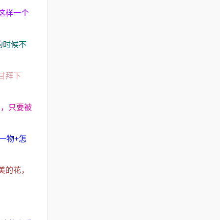
这样一个
的时候不
甘拜下
钟，只要被
一物+怎
美的花，