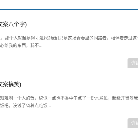
文案八个字)
人，那个人就越是得寸进尺2我们只是这场青春里的同路者，相伴着走过这
给我的东西，我不...
详
文案搞笑)
艰难啊一个人的饭，貌似一点也不香中午点了一份水煮鱼，超级开胃呀我
吧，没钱了省着点吃饭...
详