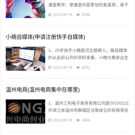
课堂教学，使课堂内容更加形象直观，易于
师生情感交流，及时反馈和引导，从而有效
2022-09-18
3596
提高学习效率和效果2利用媒体网络教室...
小楠自媒体(申请注册快手自媒体)
1、29岁快手小楠是河北邯郸人，做自媒体
的从此前公开的资料来看，小楠大概是出生
于1993年的美女，如今29岁上下。...
2022-09-18
4552
温州电商(温州电商集中在哪里)
1、温州三利电子商务有限公司是20150121
在浙江省温州市鹿城区注册成立的有限责任
公司自然人投资或控股，注册地址位于温州
2022-09-18
2866
市车站大道交行广场1幢130...