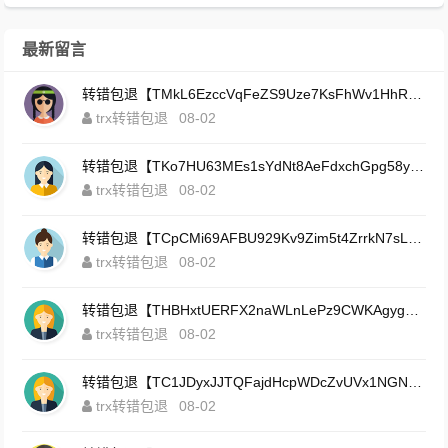
最新留言
转错包退【TMkL6EzccVqFeZS9Uze7KsFhWv1HhRnnk2】客服TeleGram:【@TrxEm】
trx转错包退
08-02
转错包退【TKo7HU63MEs1sYdNt8AeFdxchGpg58y7pJ】客服TeleGram:【@TrxEm】
trx转错包退
08-02
转错包退【TCpCMi69AFBU929Kv9Zim5t4ZrrkN7sLmt】客服TeleGram:【@TrxEm】
trx转错包退
08-02
转错包退【THBHxtUERFX2naWLnLePz9CWKAgygggggv】客服TeleGram:【@TrxEm】
trx转错包退
08-02
转错包退【TC1JDyxJJTQFajdHcpWDcZvUVx1NGNcSZo】客服TeleGram:【@TrxEm】
trx转错包退
08-02