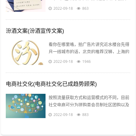
约而同的为他鼓掌所以我说，真正适合520
2022-09-18
863
告白的文案，不需要太对华丽的词...
汾酒文案(汾酒宣传文案)
看你在哪里咯，拍广告片讲究近水楼台先得
月一线城市的话，北京的推荐汉狮，上海的
赤马，广州的平方影视，深圳的就宝视达了
2022-09-18
1946
其它城市就不是很清楚了；1聚会亲朋，...
电商社交化(电商社交化已成趋势顾荣)
按照流量获取方式和运营模式的不同，目前
社交电商可分为拼购类会员制社区团购以及
内容类四种典型的商业模式拼购类以拼多多
2022-09-18
883
为代表，聚集两人及以上的用户，以社交...