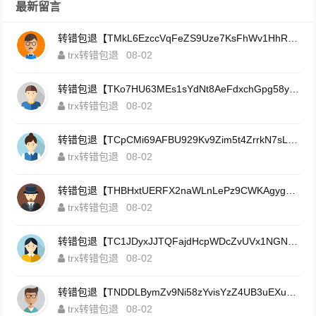
最新留言
转错包退【TMkL6EzccVqFeZS9Uze7KsFhWv1HhRnnk2】客服TeleGram:【@TrxEm】
trx转错包退
08-02
转错包退【TKo7HU63MEs1sYdNt8AeFdxchGpg58y7pJ】客服TeleGram:【@TrxEm】
trx转错包退
08-02
转错包退【TCpCMi69AFBU929Kv9Zim5t4ZrrkN7sLmt】客服TeleGram:【@TrxEm】
trx转错包退
08-02
转错包退【THBHxtUERFX2naWLnLePz9CWKAgygggggv】客服TeleGram:【@TrxEm】
trx转错包退
08-02
转错包退【TC1JDyxJJTQFajdHcpWDcZvUVx1NGNcSZo】客服TeleGram:【@TrxEm】
trx转错包退
08-02
转错包退【TNDDLBymZv9Ni58zYvisYzZ4UB3uEXuzXQ】客服TeleGram:【@TrxEm】
trx转错包退
08-02