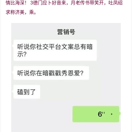
情比海深！ 3德门应卜好音来，月老传书带笑开，吐凤绍
求称济美，乘。