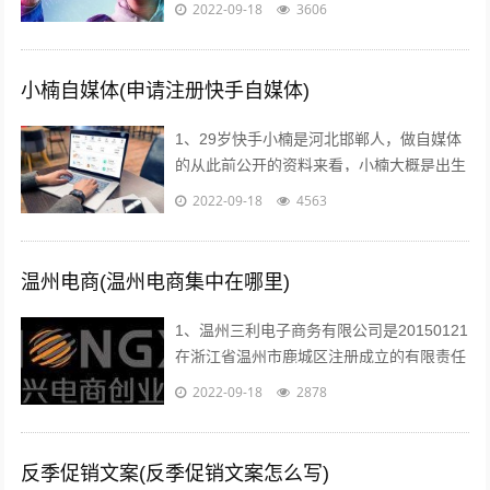
师生情感交流，及时反馈和引导，从而有效
2022-09-18
3606
提高学习效率和效果2利用媒体网络教室...
小楠自媒体(申请注册快手自媒体)
1、29岁快手小楠是河北邯郸人，做自媒体
的从此前公开的资料来看，小楠大概是出生
于1993年的美女，如今29岁上下。...
2022-09-18
4563
温州电商(温州电商集中在哪里)
1、温州三利电子商务有限公司是20150121
在浙江省温州市鹿城区注册成立的有限责任
公司自然人投资或控股，注册地址位于温州
2022-09-18
2878
市车站大道交行广场1幢130...
反季促销文案(反季促销文案怎么写)