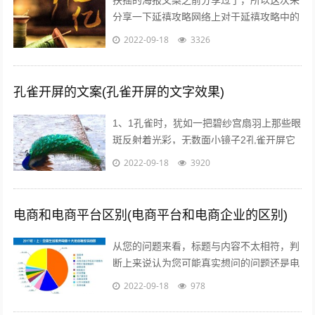
扶摇的海报文案之前分享过了，所以这次来
分享一下延禧攻略网络上对于延禧攻略中的
服饰画风妆容都一致的满意，非常符合历史
2022-09-18
3326
描述而这部剧的海报宣传也有其特点，让...
孔雀开屏的文案(孔雀开屏的文字效果)
1、1孔雀时，犹如一把碧纱宫扇羽上那些眼
斑反射着光彩，无数面小镜子2孔雀开屏它
的羽毛吸引着每一个人，但我呢，但其他人
2022-09-18
3920
呢，我们难道就不应该像孔雀一样向人...
电商和电商平台区别(电商平台和电商企业的区别)
从您的问题来看，标题与内容不太相符，判
断上来说认为您可能真实想问的问题还是电
商真的挣钱吗能挣多少美容的行业怎么样在
2022-09-18
978
当前这个时代，即使没有做过电商，但不...