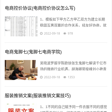
电商控价协议(电商控价协议怎么写)
1、模板如下甲方乙方甲乙双方为建立长期
稳固互惠双赢的合作关系，经友好协商，就
具体合作事宜达成如下协议一合作期限，本
2022-09-18
978
协议自年 月 日起实施二价格约定 1...
电商鬼脚七(鬼脚七电商学院)
吴晓波罗振宇陈欧徐张生鬼脚七解读千亿市
场的微商行业机遇，胡海卿郭俊峰刘小艳青
城老贼凌教头等业内大咖为您分享独到犀利
2022-09-18
1353
的微商运营策略；因网结缘，因同好相识...
服装推销文案(服装推销文案技巧)
1、1不同的自己赋予同一件衣服不同的感觉