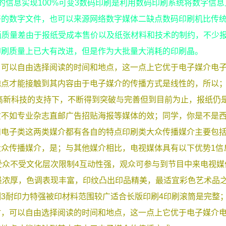
的信息实现100%可变3数码印刷是利用数码印刷系统将数字信息
好的数字文件，也可以来源网络数字媒体二缺点数码印刷机比传
图画质量差由于报纸受成本售价以及纸张材料和技术的制约，不少
印刷质量上已大有改进，但是作为大批量大消耗的印刷晶。
，可以自由选择阅读的时间和地点，这一点上它优于电子媒介电
点才能接触到其内容由于电子媒介的传播方式是线性的，所以；
高新科技的支持下，不断得到突破与完善但到目前为止，报纸仍
质不如专业杂志直邮广告招贴海报等媒体的效；同学，你是不是
和电子类这两类媒介都有各自的特点印刷类大众传播媒介主要包
众传播媒介，是；与其他媒介相比，电视媒体具有以下优势1信
受众不受文化层次限制4互动性强，观众可参与到节目中来电视媒
墨浓厚，色调表现丰富，印纹凸出印品精美，最适宜彩色艺术品之
3耐印力特强被印材料范围较广适合长版印刷4印刷滚筒是完整
时，可以自由选择阅读的时间和地点，这一点上它优于电子媒介