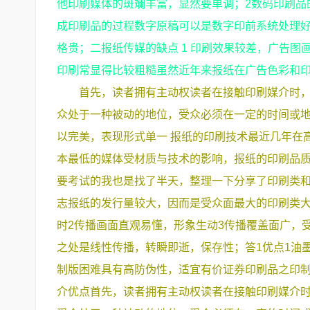
他印刷媒体的斑斓丰富，显然要单调；2数码印刷品
成印刷品的过程数字原稿可以是数字印前系统处理
格贵；二报纸传媒的缺点 1 印刷效果较差，广告
印刷常显得比较粗糙虽然近年来报纸在广告色彩和
首先，读者拥有主动权读者在接触印刷媒介时
众处于一种被动的地位，受众必须在一定的时间或地
以完美，表现形式单一 报纸的印刷技术最近几年在
本最低的媒体受材质与技术的影响，报纸的印刷品
要考试的我也是找了半天，整理一下分享了印刷类
志报纸的发行量较大，因而是受众面最大的印刷类大
时2传播画面直观易懂，形象生动3传播覆盖面广，
之处是线性传播，转瞬即逝，保存性；答1优点1油
制版困难具有高防伪性，适宜有价证券印刷品之印制
介优点首先，读者拥有主动权读者在接触印刷媒介