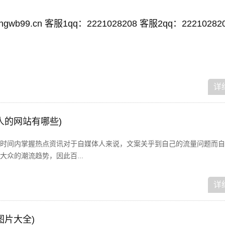
wb99.cn 客服1qq：2221028208 客服2qq：22210282
详
人的网站有哪些)
时间内掌握热点资讯对于自媒体人来说，文案关乎到自己的流量问题而自
众的潮流趋势，因此百...
详
图片大全)