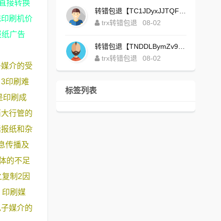
直接转换
转错包退【TC1JDyxJJTQFajdHcpWDcZvUVx1NGNcSZo】客服TeleGram:【@TrxEm】
统印刷机价
trx转错包退
08-02
报纸广告
转错包退【TNDDLBymZv9Ni58zYvisYzZ4UB3uEXuzXQ】客服TeleGram:【@TrxEm】
trx转错包退
08-02
子媒介的受
3印刷难
标签列表
是印刷成
西大行管的
括报纸和杂
息传播及
体的不足
复制2因
；印刷媒
电子媒介的