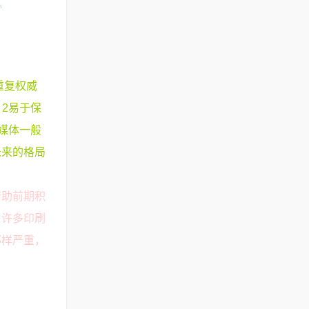
重复权威
2易于保
媒体一般
未来的格局
借助前期积
，许多印刷
那样严重，