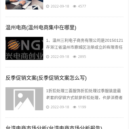
于1993年的美女，如今29岁上下。...
2022-09-18
4577
温州电商(温州电商集中在哪里)
1、温州三利电子商务有限公司是20150121
在浙江省温州市鹿城区注册成立的有限责任
公司自然人投资或控股，注册地址位于温州
2022-09-18
2895
市车站大道交行广场1幢130...
反季促销文案(反季促销文案怎么写)
1折扣处理三荟服饰折扣处理过季服装是最
老套的促销方式就是折扣处理，也是消费者
最愿意接受的方式也有很多消费者比较乐意
2022-09-18
1199
购买反季的女装虽然不适合当季穿着，但...
台湾电商市场分析(台湾电商市场分析报告)