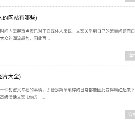
人的网站有哪些)
时间内掌握热点资讯对于自媒体人来说，文案关乎到自己的流量问题而自
众的潮流趋势，因此百...
详
图片大全)
一件甜蜜又幸福的事情，即便是简单琐碎的日常都能因此变得粉红起来下
级情话文案 1你的一...
详