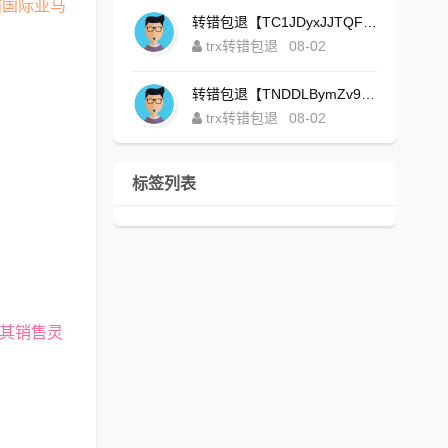
猫国际亚马
转错包退【TC1JDyxJJTQFajdHcpWDcZvUVx1NGNcSZo】客服TeleGram:【@TrxEm】
trx转错包退
08-02
转错包退【TNDDLBymZv9Ni58zYvisYzZ4UB3uEXuzXQ】客服TeleGram:【@TrxEm】
trx转错包退
08-02
标签列表
此其销售灵