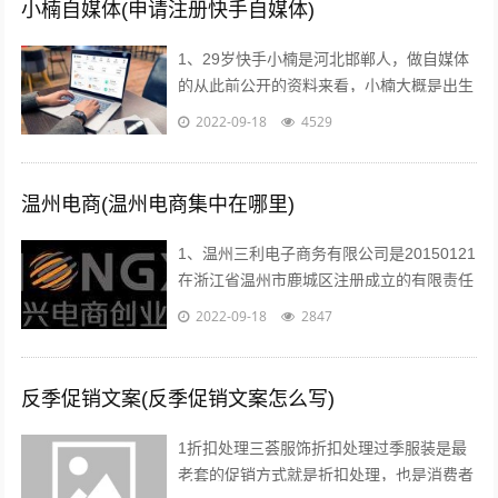
小楠自媒体(申请注册快手自媒体)
1、29岁快手小楠是河北邯郸人，做自媒体
的从此前公开的资料来看，小楠大概是出生
于1993年的美女，如今29岁上下。...
2022-09-18
4529
温州电商(温州电商集中在哪里)
1、温州三利电子商务有限公司是20150121
在浙江省温州市鹿城区注册成立的有限责任
公司自然人投资或控股，注册地址位于温州
2022-09-18
2847
市车站大道交行广场1幢130...
反季促销文案(反季促销文案怎么写)
1折扣处理三荟服饰折扣处理过季服装是最
老套的促销方式就是折扣处理，也是消费者