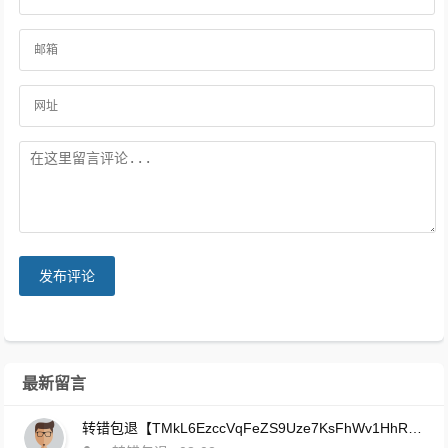
发布评论
最新留言
转错包退【TMkL6EzccVqFeZS9Uze7KsFhWv1HhRnnk2】客服TeleGram:【@TrxEm】