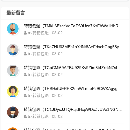
最新留言
转错包退【TMkL6EzccVqFeZS9Uze7KsFhWv1HhRnnk2】客服TeleGram:【@TrxEm】
trx转错包退
08-02
转错包退【TKo7HU63MEs1sYdNt8AeFdxchGpg58y7pJ】客服TeleGram:【@TrxEm】
trx转错包退
08-02
转错包退【TCpCMi69AFBU929Kv9Zim5t4ZrrkN7sLmt】客服TeleGram:【@TrxEm】
trx转错包退
08-02
转错包退【THBHxtUERFX2naWLnLePz9CWKAgygggggv】客服TeleGram:【@TrxEm】
trx转错包退
08-02
转错包退【TC1JDyxJJTQFajdHcpWDcZvUVx1NGNcSZo】客服TeleGram:【@TrxEm】
trx转错包退
08-02