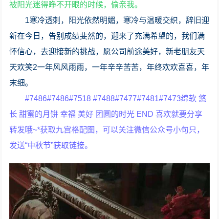
被阳光迷得睁不开眼的时候，偷亲我。
1寒冷透刺，阳光依然明媚，寒冷与温暖交织，辞旧迎
新在今日，告别成绩斐然的，迎来了充满希望的，我们满
怀信心，去迎接新的挑战，愿公司前途美好，新老朋友天
天欢笑2一年风风雨雨，一年辛辛苦苦，年终欢欢喜喜，年
末细。
#7486#7486#7518 #7488#7477#7481#7473绵软 悠
长 甜蜜的月饼 幸福 美好 团圆的时光 END 喜欢就要分享
转发哦~*获取九宫格配图，可以关注微信公众号小句只，
发送“中秋节”获取链接。