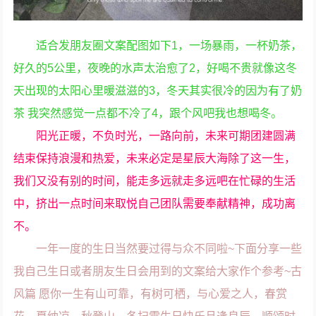
适合发朋友圈文案配图如下1，一场暴雨，一杯奶茶，
好久的5公里，夜晚的水声太治愈了2，好喝不贵就像这冬
天出现的太阳心里暖滋滋的3，冬天其实很冷的因为有了奶
茶 我突然感觉一点都不冷了4，跟个风吧我也想喝冬。
阳光正暖，不负时光，一路向前，未来可期团建圆满
结束保持浪漫和热爱，未来必定是星辰大海除了这一生，
我们又没有别的时间，能走多远就走多远吧在忙碌的生活
中，挤出一点时间来取悦自己团队需要奉献精神，成功离
不。
一年一度的生日当然要过得与众不同啦~下面分享一些
我自己生日或者朋友生日会用到的文案给大家作个参考~古
风篇 愿你一生有山可靠，有树可栖，与心爱之人，春赏