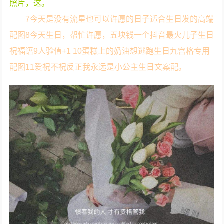
照片，这。
7今天是没有流星也可以许愿的日子适合生日发的高端
配图8今天生日，帮忙许愿，五块钱一个抖音最火儿子生日
祝福语9人验值+1 10蛋糕上的奶油想逃跑生日九宫格专用
配图11爱祝不祝反正我永远是小公主生日文案配。