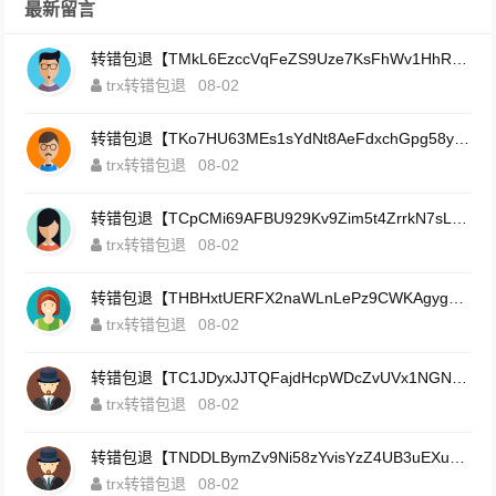
最新留言
转错包退【TMkL6EzccVqFeZS9Uze7KsFhWv1HhRnnk2】客服TeleGram:【@TrxEm】
trx转错包退
08-02
转错包退【TKo7HU63MEs1sYdNt8AeFdxchGpg58y7pJ】客服TeleGram:【@TrxEm】
trx转错包退
08-02
转错包退【TCpCMi69AFBU929Kv9Zim5t4ZrrkN7sLmt】客服TeleGram:【@TrxEm】
trx转错包退
08-02
转错包退【THBHxtUERFX2naWLnLePz9CWKAgygggggv】客服TeleGram:【@TrxEm】
trx转错包退
08-02
转错包退【TC1JDyxJJTQFajdHcpWDcZvUVx1NGNcSZo】客服TeleGram:【@TrxEm】
trx转错包退
08-02
转错包退【TNDDLBymZv9Ni58zYvisYzZ4UB3uEXuzXQ】客服TeleGram:【@TrxEm】
trx转错包退
08-02