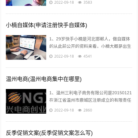
2022-09-18
3583
提高学习效率和效果2利用媒体网络教室...
小楠自媒体(申请注册快手自媒体)
1、29岁快手小楠是河北邯郸人，做自媒体
的从此前公开的资料来看，小楠大概是出生
于1993年的美女，如今29岁上下。...
2022-09-18
4541
温州电商(温州电商集中在哪里)
1、温州三利电子商务有限公司是20150121
在浙江省温州市鹿城区注册成立的有限责任
公司自然人投资或控股，注册地址位于温州
2022-09-18
2860
市车站大道交行广场1幢130...
反季促销文案(反季促销文案怎么写)