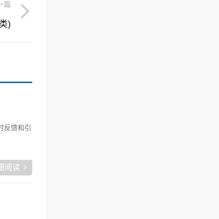
一篇
类)
时反馈和引
细阅读