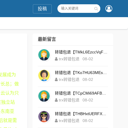
投稿
最新留言
转错包退【TMkL6EzccVqFeZS9Uze7KsFhWv1HhRnnk2】客服TeleGram:【@TrxEm】
trx转错包退
08-02
转错包退【TKo7HU63MEs1sYdNt8AeFdxchGpg58y7pJ】客服TeleGram:【@TrxEm】
发展成为
trx转错包退
08-02
增长总；做
三云认为只
转错包退【TCpCMi69AFBU929Kv9Zim5t4ZrrkN7sLmt】客服TeleGram:【@TrxEm】
trx转错包退
08-02
在独立站
格东南亚
转错包退【THBHxtUERFX2naWLnLePz9CWKAgygggggv】客服TeleGram:【@TrxEm】
后就是需
trx转错包退
08-02