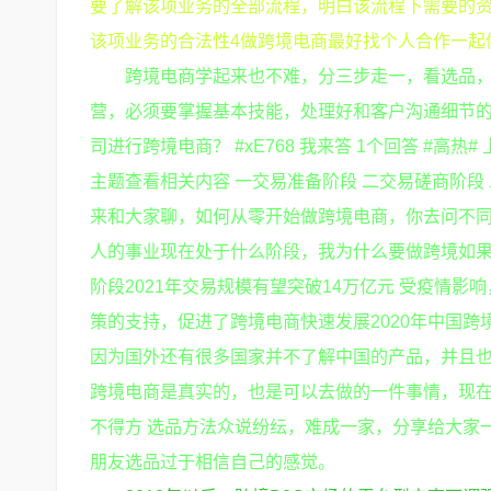
要了解该项业务的全部流程，明白该流程下需要的资
该项业务的合法性4做跨境电商最好找个人合作一起
跨境电商学起来也不难，分三步走一，看选品
营，必须要掌握基本技能，处理好和客户沟通细节
司进行跨境电商？ #xE768 我来答 1个回答 #高热
主题查看相关内容 一交易准备阶段 二交易磋商阶段
来和大家聊，如何从零开始做跨境电商，你去问不
人的事业现在处于什么阶段，我为什么要做跨境如
阶段2021年交易规模有望突破14万亿元 受疫情
策的支持，促进了跨境电商快速发展2020年中国
因为国外还有很多国家并不了解中国的产品，并且
跨境电商是真实的，也是可以去做的一件事情，现在
不得方 选品方法众说纷纭，难成一家，分享给大家一
朋友选品过于相信自己的感觉。