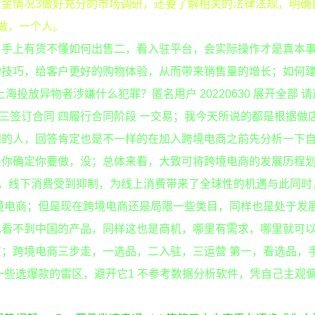
金情况3做好充分的市场调研，还要了解相关的法律法规，明确
做，一个人。
，手上有货不懂如何出售二，看入驻平台，会实际操作才是真本
的技巧，给客户更好的购物体验，从而带来销售量的增长；如何
# 上海投放异物者涉嫌什么犯罪？匿名用户 20220630 展开全部 
 三签订合同 四履行合同阶段 一交易；我今天所说的都是根据做
同的人，回答肯定也是不一样的在加入跨境电商之前先分析一下
果你确定你要做，没；总体来看，大致可将跨境电商的发展历程
影响，线下消费受到抑制，为线上消费带来了全球性的机遇与此同时
跨境电商；但是现在跨境电商还是局限一些类目，同样也是处于发
也看不到中国的产品，同样这也是商机，哪里有需求，哪里就可
；跨境电商三步走，一选品，二入驻，三运营 第一，看选品，
些选爆款的雷区，避开它1 不参考数据分析软件，凭自己主观偏