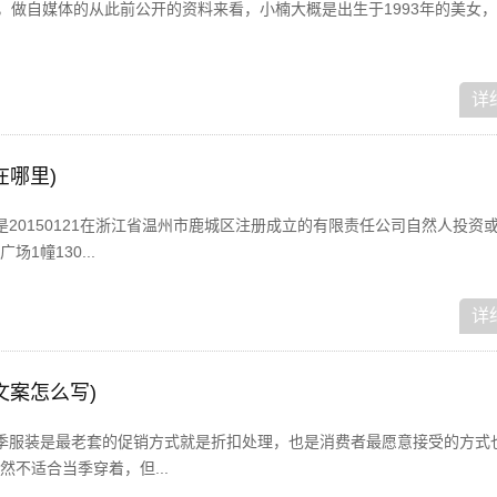
，做自媒体的从此前公开的资料来看，小楠大概是出生于1993年的美女，
详
在哪里)
20150121在浙江省温州市鹿城区注册成立的有限责任公司自然人投资
1幢130...
详
文案怎么写)
季服装是最老套的促销方式就是折扣处理，也是消费者最愿意接受的方式
不适合当季穿着，但...