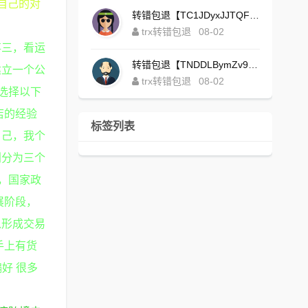
自己的对
转错包退【TC1JDyxJJTQFajdHcpWDcZvUVx1NGNcSZo】客服TeleGram:【@TrxEm】
trx转错包退
08-02
事三，看运
转错包退【TNDDLBymZv9Ni58zYvisYzZ4UB3uEXuzXQ】客服TeleGram:【@TrxEm】
建立一个公
trx转错包退
08-02
请选择以下
店的经验
标签列表
自己，我个
划分为三个
，国家政
展阶段，
以形成交易
手上有货
好 很多