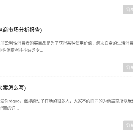
详
电商市场分析报告)
1非盈利性消费者购买商品是为了获得某种使用价值，解决自身的生活消
性消费者往往缺乏专...
详
文案怎么写)
o我爱你rdquo，但却感动了在场的很多人，大家不约而同的为他鼓掌所以
丽的词...
详