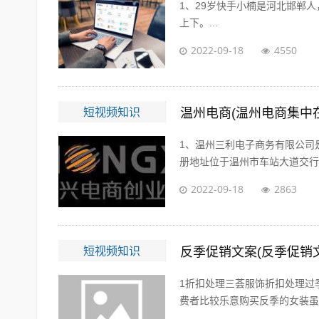
1、29岁快手小楠是河北邯郸人
上下。...
2022-09-18
4550
短视频知识
温州电商(温州电商集中
1、温州三利电子商务有限公司是
册地址位于温州市车站大道交行广场
2022-09-18
2863
短视频知识
反季促销文案(反季促销
1折扣处理三荟服饰折扣处理过
费者比较乐意购买反季的女装虽然