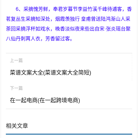
6、采摘愧芳鲜，奉君岁暮节李益竹溪千峰待逋客，香
茗复丛生采摘知深处，烟霞羡独行 皇甫曾送陆鸿渐山人采
茶回采摘浮杯如戏水，晚香淡似夜来些出自宋·张炎瑶台聚
八仙丹刺罥人衣，芳香留过客。
上一篇
菜谱文案大全(菜谱文案大全简短)
下一篇
在一起电商(在一起跨境电商)
相关文章