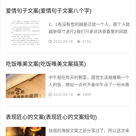
爱情句子文案(爱情句子文案八个字)
1、1有没有觉的越是迁就一个人，那个人就
越是得寸进尺2我们只是这场青春里的同路
者，相伴着走过这一段时光3不属于我的东
2022-09-18
4159
西，我不要不是真心给我的东西，我不...
吃饭唯美文案(吃饭唯美文案搞笑)
中午就吃昨天的剩菜，感觉生活艰难啊一个
人的饭，貌似一点也不香中午点了一份水煮
鱼，超级开胃呀我一个人也要吃麻麻香中午
2022-09-18
3409
就煮个汤和白米饭吧，没钱了省着点吃饭...
表现匠心的文案(表现匠心的文案短句)
扶摇的海报文案之前分享过了，所以这次来