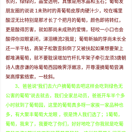
长的，绿绿的，晶莹透明，真像是用水晶和玉石；葡萄发
朋友圈的说说 1未熟时的青葡萄皮厚肉硬汁少，咬在嘴里
酸涩无比特别是那才长了个把月的葡萄，颜色即将转红，
更是酸得厉害，就如那尚未成熟的爱情，轻咬一小口也会
酸得你双眼紧闭，涕泪横流2我是；葡萄新抽的芽尚未长全
还一半干枯，高架子松散歪斜倒了又被扶起如果想要架上
都堆满葡萄，就不要耽误增加竹杆扎牢架子牵引龙须3唐朝
诗人唐彦谦的咏葡萄西园晚霁浮嫩凉，开尊漫摘葡萄尝满
架高撑紫络索，一枝斜。
3、爸爸说“我们去六户摘葡萄去吧这样会吃到绿色无
公害的葡萄”说去就去，我们全家总动员，爸爸开车半个多
小时就到了葡萄园，这里的葡萄真多呀一家挨一家品种也
多，有大聚丰葡萄大龙眼 ，很是馋人我们选了；1葡萄，
葡萄，我来了，我要吃了你们，好好地吃了你我就是吃葡