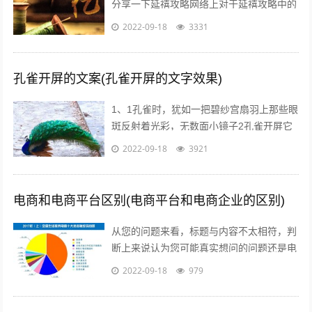
分享一下延禧攻略网络上对于延禧攻略中的
服饰画风妆容都一致的满意，非常符合历史
2022-09-18
3331
描述而这部剧的海报宣传也有其特点，让...
孔雀开屏的文案(孔雀开屏的文字效果)
1、1孔雀时，犹如一把碧纱宫扇羽上那些眼
斑反射着光彩，无数面小镜子2孔雀开屏它
的羽毛吸引着每一个人，但我呢，但其他人
2022-09-18
3921
呢，我们难道就不应该像孔雀一样向人...
电商和电商平台区别(电商平台和电商企业的区别)
从您的问题来看，标题与内容不太相符，判
断上来说认为您可能真实想问的问题还是电
商真的挣钱吗能挣多少美容的行业怎么样在
2022-09-18
979
当前这个时代，即使没有做过电商，但不...