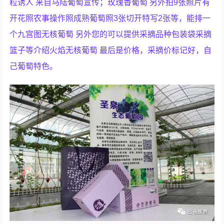
粒诱人 来自马陆葡萄宣传；玫瑰香葡萄 另外拍9张照片有
开花照农事操作照成熟葡萄照3张切开特写2张等，能排一
个九宫图无核葡萄 另外您的可以提供采摘品种包装袋采摘
篮子等介绍火焰无核葡萄 最后是价格，采摘价标记好，自
己葡萄特色。