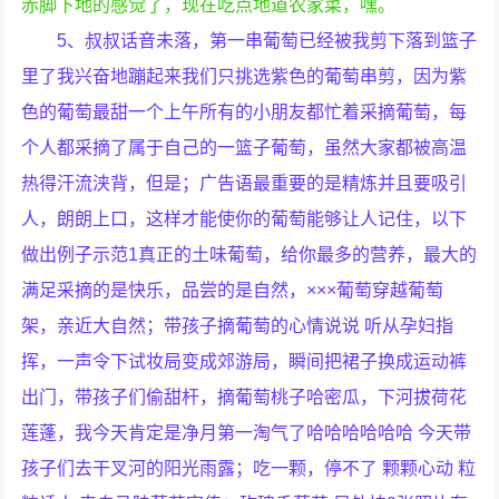
赤脚下地的感觉了，现在吃点地道农家菜，嘿。
5、叔叔话音未落，第一串葡萄已经被我剪下落到篮子
里了我兴奋地蹦起来我们只挑选紫色的葡萄串剪，因为紫
色的葡萄最甜一个上午所有的小朋友都忙着采摘葡萄，每
个人都采摘了属于自己的一篮子葡萄，虽然大家都被高温
热得汗流浃背，但是；广告语最重要的是精炼并且要吸引
人，朗朗上口，这样才能使你的葡萄能够让人记住，以下
做出例子示范1真正的土味葡萄，给你最多的营养，最大的
满足采摘的是快乐，品尝的是自然，×××葡萄穿越葡萄
架，亲近大自然；带孩子摘葡萄的心情说说 听从孕妇指
挥，一声令下试妆局变成郊游局，瞬间把裙子换成运动裤
出门，带孩子们偷甜杆，摘葡萄桃子哈密瓜，下河拔荷花
莲蓬，我今天肯定是净月第一淘气了哈哈哈哈哈哈 今天带
孩子们去干叉河的阳光雨露；吃一颗，停不了 颗颗心动 粒