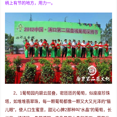
柄上有节的地方，用力一。
2、1葡萄园内碧云层叠，密匝匝的葡萄，似座座珍珠
塔，如堆堆翡翠珠，每一颗葡萄都像一颗又大又光泽的“猫
儿眼”，使人口生蜜意，甜沁心脾2那种叫“水晶”的葡萄，长