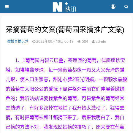
采摘葡萄的文案(葡萄园采摘推广文案)
微博直播运营
2022年09月10日 00:18
584
admin
1、1葡萄园内碧云层叠，密匝匝的葡萄，似座座珍宝
塔，如堆堆翡翠珠，每一颗葡萄都像一颗又大又光泽的猫
儿眼，使人口生蜜意，甜沁心脾2春光明媚，一颗颗水晶般
的葡萄在太阳公公的爱抚下显得格外美丽它们伸展着嫩绿
色的；我听姑姑说要找紫色的葡萄，可是紫色的葡萄经常
是熟透了，有好多都掉在地烂了我开始太激动了，猛得去
摘，有时把葡萄枝和叶都摘下来了，后来我明白了，我自
己摘的方法不对，我发现姑姑摘的技巧了，原来要在葡萄