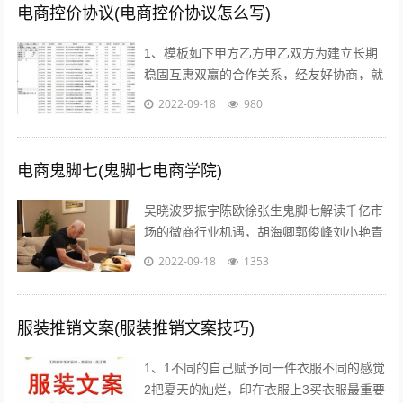
电商控价协议(电商控价协议怎么写)
1、模板如下甲方乙方甲乙双方为建立长期
稳固互惠双赢的合作关系，经友好协商，就
具体合作事宜达成如下协议一合作期限，本
2022-09-18
980
协议自年 月 日起实施二价格约定 1...
电商鬼脚七(鬼脚七电商学院)
吴晓波罗振宇陈欧徐张生鬼脚七解读千亿市
场的微商行业机遇，胡海卿郭俊峰刘小艳青
城老贼凌教头等业内大咖为您分享独到犀利
2022-09-18
1353
的微商运营策略；因网结缘，因同好相识...
服装推销文案(服装推销文案技巧)
1、1不同的自己赋予同一件衣服不同的感觉
2把夏天的灿烂，印在衣服上3买衣服最重要