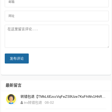
发布评论
最新留言
转错包退【TMkL6EzccVqFeZS9Uze7KsFhWv1HhRnnk2】客服TeleGram:【@TrxEm】
trx转错包退
08-02