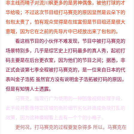
非主线而晴子对流川枫更多的是男神偶像，被他打球的才
华给吸；不过这次节目组打马赛克的原因显然是云朵下的
包包太贵了，怕有观众觉得是在炫富但是节目组还是很大
意哦，因为它在之前的先导片中已经放出来了包包的。
看这档节目的小伙伴不难发现，节目中被打马赛克的
场景特别多，几乎是综艺史上打码最多的真人秀，起初打
码主要是在后台更衣室，因为他们的节目之间；据悉，非
正式会谈第七季全程被打马赛克的，是一位来自日本的代
表叫金子浩拓 虽然官方没有说明金子浩拓被打码的原因，
但是有知情人士透露。
马赛克，指现行广为使用的一种图像视频处理手段，
此手段将影像特定区域的色阶细节劣化并造成色块打乱的
效果，因为这种模糊看上去有一个个的小格子。
更何况，打马赛克的过程要复杂得多 所以，马赛克在