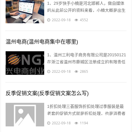
1、29岁快手小楠是河北邯郸人，做自媒体
的从此前公开的资料来看，小楠大概是出生
于1993年的美女，如今29岁上下。...
2022-09-18
4552
温州电商(温州电商集中在哪里)
1、温州三利电子商务有限公司是20150121
在浙江省温州市鹿城区注册成立的有限责任
公司自然人投资或控股，注册地址位于温州
2022-09-18
2865
市车站大道交行广场1幢130...
反季促销文案(反季促销文案怎么写)
1折扣处理三荟服饰折扣处理过季服装是最
老套的促销方式就是折扣处理，也是消费者
最愿意接受的方式也有很多消费者比较乐意
2022-09-18
1194
购买反季的女装虽然不适合当季穿着，但...