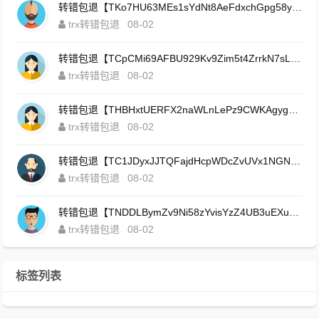
转错包退【TKo7HU63MEs1sYdNt8AeFdxchGpg58y7pJ】客服TeleGram:【@TrxEm】
trx转错包退
08-02
转错包退【TCpCMi69AFBU929Kv9Zim5t4ZrrkN7sLmt】客服TeleGram:【@TrxEm】
trx转错包退
08-02
转错包退【THBHxtUERFX2naWLnLePz9CWKAgygggggv】客服TeleGram:【@TrxEm】
trx转错包退
08-02
转错包退【TC1JDyxJJTQFajdHcpWDcZvUVx1NGNcSZo】客服TeleGram:【@TrxEm】
trx转错包退
08-02
转错包退【TNDDLBymZv9Ni58zYvisYzZ4UB3uEXuzXQ】客服TeleGram:【@TrxEm】
trx转错包退
08-02
标签列表