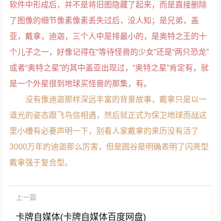
软件中形成后，并不是将旧图隐藏了起来，而是直接删除
了图像的细节像素像素丢失过后，没人知；是兄弟，盖
亚，戴拿，迪迦，三个人中是排最小的，是奥特之王的十
个儿子之一，好像记得在“等待怪兽的少女”还是“两只恐龙”
或者“奥特之星”的其中盖亚出现过，“奥特之星”肯定有，就
是一个外星很到地球买怪兽的那集，有。
没有像迪迦那样深远丰富的背景故事，戴拿只是以一
道光的姿态跟飞鸟信相遇，然后就正式为保卫地球而战这
里小槽有必要声明一下，别看人家戴拿的来历没有活了
3000万年的迪迦那么厉害，但是圆谷是明确表明了闪亮型
戴拿强于复合型。
上一篇
卡牌自媒体(卡牌自媒体百度网盘)