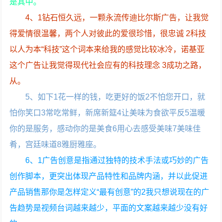
是其中。
4、1钻石恒久远，一颗永流传迪比尔斯广告，让我觉
得爱情很温馨，两个人对彼此的爱很珍惜，很忠诚 2科技
以人为本“科技”这个词本来给我的感觉比较冰冷，诺基亚
这个广告让我觉得现代社会应有的科技理念 3成功之路，
从。
5、如下1花一样的钱，吃更好的饭2不怕您开口，就
怕你笑口3常吃常鲜，新席新筵4让美味为食欲平反5温暖
你的是服务，感动你的是美食6用心去感受美味7美味佳
肴，宫廷味道8雅厨雅座。
6、1广告创意是指通过独特的技术手法或巧妙的广告
创作脚本，更突出体现产品特性和品牌内涵，并以此促进
产品销售那你是怎样定义“最有创意”的2我只想说现在的广
告趋势是视频台词越来越少，平面的文案越来越少没有好