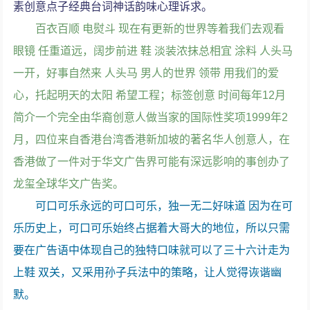
素创意点子经典台词神话韵味心理诉求。
百衣百顺 电熨斗 现在有更新的世界等着我们去观看
眼镜 任重道远，阔步前进 鞋 淡装浓抹总相宜 涂料 人头马
一开，好事自然来 人头马 男人的世界 领带 用我们的爱
心，托起明天的太阳 希望工程；标签创意 时间每年12月
简介一个完全由华裔创意人做当家的国际性奖项1999年2
月，四位来自香港台湾香港新加坡的著名华人创意人，在
香港做了一件对于华文广告界可能有深远影响的事创办了
龙玺全球华文广告奖。
可口可乐永远的可口可乐，独一无二好味道 因为在可
乐历史上，可口可乐始终占据着大哥大的地位，所以只需
要在广告语中体现自己的独特口味就可以了三十六计走为
上鞋 双关，又采用孙子兵法中的策略，让人觉得诙谐幽
默。