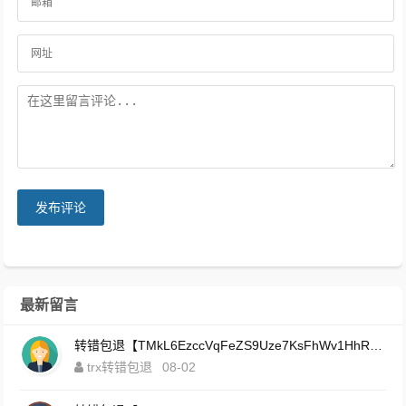
发布评论
最新留言
转错包退【TMkL6EzccVqFeZS9Uze7KsFhWv1HhRnnk2】客服TeleGram:【@TrxEm】
trx转错包退
08-02