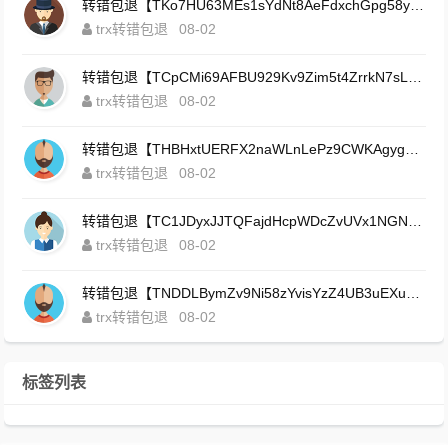
转错包退【TKo7HU63MEs1sYdNt8AeFdxchGpg58y7pJ】客服TeleGram:【@TrxEm】
trx转错包退
08-02
转错包退【TCpCMi69AFBU929Kv9Zim5t4ZrrkN7sLmt】客服TeleGram:【@TrxEm】
trx转错包退
08-02
转错包退【THBHxtUERFX2naWLnLePz9CWKAgygggggv】客服TeleGram:【@TrxEm】
trx转错包退
08-02
转错包退【TC1JDyxJJTQFajdHcpWDcZvUVx1NGNcSZo】客服TeleGram:【@TrxEm】
trx转错包退
08-02
转错包退【TNDDLBymZv9Ni58zYvisYzZ4UB3uEXuzXQ】客服TeleGram:【@TrxEm】
trx转错包退
08-02
标签列表