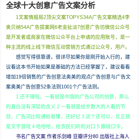
全球十大创意广告文案分析
1文案情报局2顶尖文案TOPYS34A广告文案精选4李
奥贝纳54A广告提案网6老金扯淡7创意广告坊微信公众号
是开发者或商家在微信公众平台上申请的应用账号，是一
种主流的线上线下微信互动营销方式通过公众号，用户。
感觉写得很靠谱，很详尽如果你是刚开始入行的，建
议看这本书开始如果是基础的方法已经掌握了，建议看看
增加19倍销售的广告创意法奥美的观点广告创意与广告文
案奥美广告创意52条法则1001个广告法则。
1 还不错啦，一看就是中国的广告公司的创意，那么
的直白没有深层的含义 2 一看就是给岁数大的人看的节
目，广告词比较通俗易懂，还好记 3 这个还可以，反正就
是文字游戏 4 哈哈哈，给农民们听的对口 5 跟绕口令。
书名广告文案 作者乐剑峰 豆瓣评分80 出版社上海人