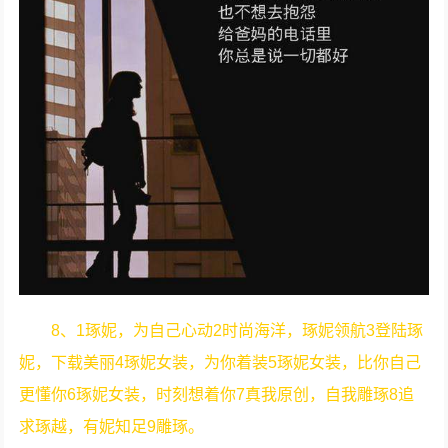
8、1琢妮，为自己心动2时尚海洋，琢妮领航3登陆琢
妮，下载美丽4琢妮女装，为你着装5琢妮女装，比你自己
更懂你6琢妮女装，时刻想着你7真我原创，自我雕琢8追
求琢越，有妮知足9雕琢。