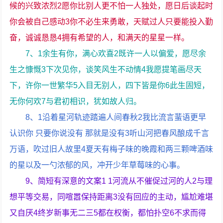
候的兴致浓烈2愿你比别人更不怕一人独处，愿日后谈起时
你会被自己感动3你不必生来勇敢，天赋过人只要能投入勤
奋，诚诚恳恳4拥有希望的人，和满天的星星一样。
7、1余生有你，满心欢喜2既许一人以偏爱，愿尽余
生之慷慨3下次见你，谈笑风生不动情4我愿提笔画尽天
下，许你一世繁华5入目无别人，四下皆是你6此生固短，
无你何欢7与君初相识，犹如故人归。
8、1沿着星河轨迹踏遍人间春秋2我比流言蜚语更早
认识你 只要你说没有 那就是没有3听山河把春风酿成千言
万语，吹过旧人故里4夏天有梅子味的晚霞和两三颗啤酒味
的星以及一勺浓郁的风，冲开少年草莓味的心事。
9、简短有深意的文案1 1河流从不催促过河的人2与理
想平等交易，同喧嚣保持距离3没有回应的主动，尴尬难堪
又自厌4终岁新事无二三5都在权衡，都怕扑空6不求而得