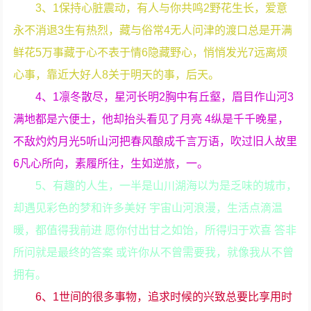
3、1保持心脏震动，有人与你共鸣2野花生长，爱意
永不消退3生有热烈，藏与俗常4无人问津的渡口总是开满
鲜花5万事藏于心不表于情6隐藏野心，悄悄发光7远离烦
心事，靠近大好人8关于明天的事，后天。
4、1凛冬散尽，星河长明2胸中有丘壑，眉目作山河3
满地都是六便士，他却抬头看见了月亮 4纵是千千晚星，
不敌灼灼月光5听山河把春风酿成千言万语，吹过旧人故里
6凡心所向，素履所往，生如逆旅，一。
5、有趣的人生，一半是山川湖海以为是乏味的城市，
却遇见彩色的梦和许多美好 宇宙山河浪漫，生活点滴温
暖，都值得我前进 愿你付出甘之如饴，所得归于欢喜 答非
所问就是最终的答案 或许你从不曾需要我，就像我从不曾
拥有。
6、1世间的很多事物，追求时候的兴致总要比享用时