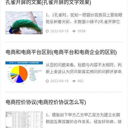
孔雀开屏的文案(孔雀开屏的文字效果)
1、1孔雀时，犹如一把碧纱宫扇羽上那些眼
斑反射着光彩，无数面小镜子2孔雀开屏它
的羽毛吸引着每一个人，但我呢，但其他人
2022-09-18
3938
呢，我们难道就不应该像孔雀一样向人...
电商和电商平台区别(电商平台和电商企业的区别)
从您的问题来看，标题与内容不太相符，判
断上来说认为您可能真实想问的问题还是电
商真的挣钱吗能挣多少美容的行业怎么样在
2022-09-18
982
当前这个时代，即使没有做过电商，但不...
电商控价协议(电商控价协议怎么写)
1、模板如下甲方乙方甲乙双方为建立长期
稳固互惠双赢的合作关系，经友好协商，就