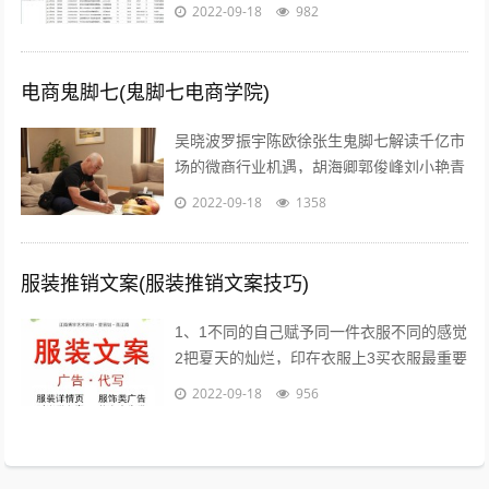
具体合作事宜达成如下协议一合作期限，本
2022-09-18
982
协议自年 月 日起实施二价格约定 1...
电商鬼脚七(鬼脚七电商学院)
吴晓波罗振宇陈欧徐张生鬼脚七解读千亿市
场的微商行业机遇，胡海卿郭俊峰刘小艳青
城老贼凌教头等业内大咖为您分享独到犀利
2022-09-18
1358
的微商运营策略；因网结缘，因同好相识...
服装推销文案(服装推销文案技巧)
1、1不同的自己赋予同一件衣服不同的感觉
2把夏天的灿烂，印在衣服上3买衣服最重要
的目的，是放松我们自己4时间会折旧这件
2022-09-18
956
衣服，也会更新你5衣服新的好，朋...