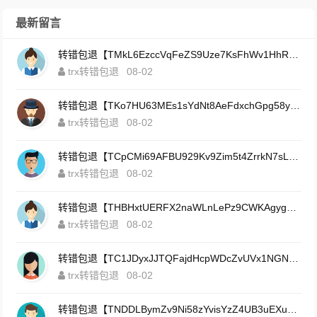
最新留言
转错包退【TMkL6EzccVqFeZS9Uze7KsFhWv1HhRnnk2】客服TeleGram:【@TrxEm】
trx转错包退
08-02
转错包退【TKo7HU63MEs1sYdNt8AeFdxchGpg58y7pJ】客服TeleGram:【@TrxEm】
trx转错包退
08-02
转错包退【TCpCMi69AFBU929Kv9Zim5t4ZrrkN7sLmt】客服TeleGram:【@TrxEm】
trx转错包退
08-02
转错包退【THBHxtUERFX2naWLnLePz9CWKAgygggggv】客服TeleGram:【@TrxEm】
trx转错包退
08-02
转错包退【TC1JDyxJJTQFajdHcpWDcZvUVx1NGNcSZo】客服TeleGram:【@TrxEm】
trx转错包退
08-02
转错包退【TNDDLBymZv9Ni58zYvisYzZ4UB3uEXuzXQ】客服TeleGram:【@TrxEm】