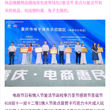
饰品情趣用品蜡烛背包皮带钱包2复活节 卖点与复活节有
关的商品，包括塑料蛋，兔子主题的。
电商节日有情人节复活节返校季万圣节感恩节圣诞节
618双十一双十二等1情人节卖点是贺卡巧克力卡片成人玩