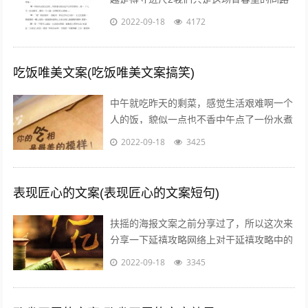
者，相伴着走过这一段时光3不属于我的东
2022-09-18
4172
西，我不要不是真心给我的东西，我不...
吃饭唯美文案(吃饭唯美文案搞笑)
中午就吃昨天的剩菜，感觉生活艰难啊一个
人的饭，貌似一点也不香中午点了一份水煮
鱼，超级开胃呀我一个人也要吃麻麻香中午
2022-09-18
3425
就煮个汤和白米饭吧，没钱了省着点吃饭...
表现匠心的文案(表现匠心的文案短句)
扶摇的海报文案之前分享过了，所以这次来
分享一下延禧攻略网络上对于延禧攻略中的
服饰画风妆容都一致的满意，非常符合历史
2022-09-18
3345
描述而这部剧的海报宣传也有其特点，让...