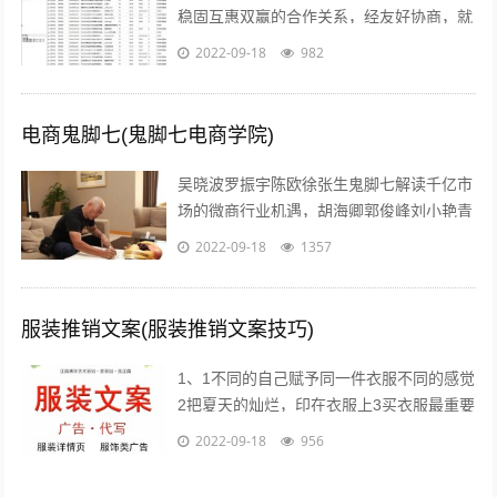
稳固互惠双赢的合作关系，经友好协商，就
具体合作事宜达成如下协议一合作期限，本
2022-09-18
982
协议自年 月 日起实施二价格约定 1...
电商鬼脚七(鬼脚七电商学院)
吴晓波罗振宇陈欧徐张生鬼脚七解读千亿市
场的微商行业机遇，胡海卿郭俊峰刘小艳青
城老贼凌教头等业内大咖为您分享独到犀利
2022-09-18
1357
的微商运营策略；因网结缘，因同好相识...
服装推销文案(服装推销文案技巧)
1、1不同的自己赋予同一件衣服不同的感觉
2把夏天的灿烂，印在衣服上3买衣服最重要
的目的，是放松我们自己4时间会折旧这件
2022-09-18
956
衣服，也会更新你5衣服新的好，朋...