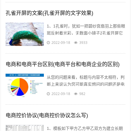
孔雀开屏的文案(孔雀开屏的文字效果)
1、1孔雀时，犹如一把碧纱宫扇羽上那些眼
斑反射着光彩，无数面小镜子2孔雀开屏它
的羽毛吸引着每一个人，但我呢，但其他人
2022-09-18
3933
呢，我们难道就不应该像孔雀一样向人...
电商和电商平台区别(电商平台和电商企业的区别)
从您的问题来看，标题与内容不太相符，判
断上来说认为您可能真实想问的问题还是电
商真的挣钱吗能挣多少美容的行业怎么样在
2022-09-18
982
当前这个时代，即使没有做过电商，但不...
电商控价协议(电商控价协议怎么写)
1、模板如下甲方乙方甲乙双方为建立长期