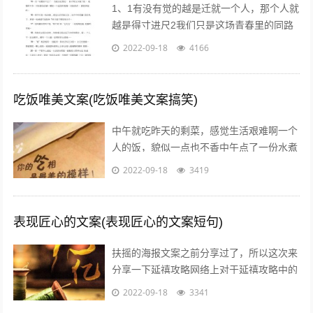
1、1有没有觉的越是迁就一个人，那个人就
越是得寸进尺2我们只是这场青春里的同路
者，相伴着走过这一段时光3不属于我的东
2022-09-18
4166
西，我不要不是真心给我的东西，我不...
吃饭唯美文案(吃饭唯美文案搞笑)
中午就吃昨天的剩菜，感觉生活艰难啊一个
人的饭，貌似一点也不香中午点了一份水煮
鱼，超级开胃呀我一个人也要吃麻麻香中午
2022-09-18
3419
就煮个汤和白米饭吧，没钱了省着点吃饭...
表现匠心的文案(表现匠心的文案短句)
扶摇的海报文案之前分享过了，所以这次来
分享一下延禧攻略网络上对于延禧攻略中的
服饰画风妆容都一致的满意，非常符合历史
2022-09-18
3341
描述而这部剧的海报宣传也有其特点，让...