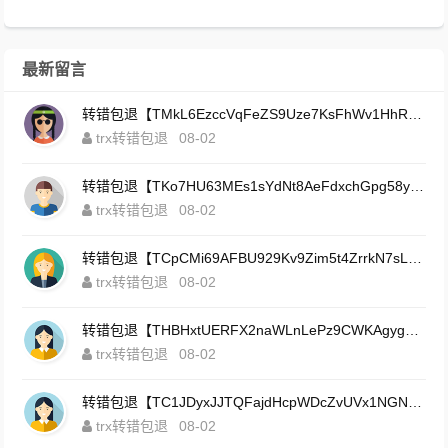
最新留言
转错包退【TMkL6EzccVqFeZS9Uze7KsFhWv1HhRnnk2】客服TeleGram:【@TrxEm】
trx转错包退
08-02
转错包退【TKo7HU63MEs1sYdNt8AeFdxchGpg58y7pJ】客服TeleGram:【@TrxEm】
trx转错包退
08-02
转错包退【TCpCMi69AFBU929Kv9Zim5t4ZrrkN7sLmt】客服TeleGram:【@TrxEm】
trx转错包退
08-02
转错包退【THBHxtUERFX2naWLnLePz9CWKAgygggggv】客服TeleGram:【@TrxEm】
trx转错包退
08-02
转错包退【TC1JDyxJJTQFajdHcpWDcZvUVx1NGNcSZo】客服TeleGram:【@TrxEm】
trx转错包退
08-02