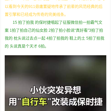
以看到今天的911毋庸置疑地传承了前辈的风范经典的后
置引擎和已经成为传奇的完美线条。
15 拍了拍我 的保时捷唱起了征服微信拍一拍霸气文
案 1拍了拍自己的仙女脸 2拍了拍小脸说“真好看”3拍了拍
我的 枕头说过去点一起 4拍了拍我的 鞋上的土 5拍了拍我
的 头说真是个天才 6拍。