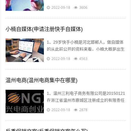
师生情感交流，及时反馈和引导，从而有效
2022-09-18
3606
提高学习效率和效果2利用媒体网络教室...
小楠自媒体(申请注册快手自媒体)
1、29岁快手小楠是河北邯郸人，做自媒体
的从此前公开的资料来看，小楠大概是出生
于1993年的美女，如今29岁上下。...
2022-09-18
4563
温州电商(温州电商集中在哪里)
1、温州三利电子商务有限公司是20150121
在浙江省温州市鹿城区注册成立的有限责任
公司自然人投资或控股，注册地址位于温州
2022-09-18
2878
市车站大道交行广场1幢130...