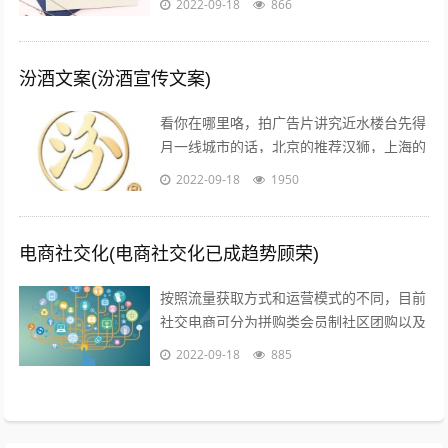
2022-09-18
866
告白的文案，不需要太对华丽的词...
汾酒文案(汾酒宣传文案)
看你在哪里咯，拍广告片讲究近水楼台先得
月一线城市的话，北京的推荐汉狮，上海的
赤马，广州的平方影视，深圳的就宝视达了
2022-09-18
1950
其它城市就不是很清楚了；1聚会亲朋，...
电商社交化(电商社交化已成趋势顾荣)
按照流量获取方式和运营模式的不同，目前
社交电商可分为拼购类会员制社区团购以及
内容类四种典型的商业模式拼购类以拼多多
2022-09-18
885
为代表，聚集两人及以上的用户，以社交...