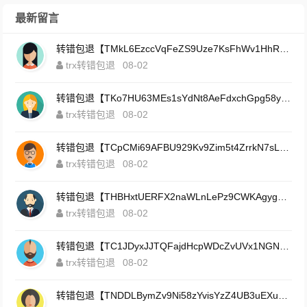
最新留言
转错包退【TMkL6EzccVqFeZS9Uze7KsFhWv1HhRnnk2】客服TeleGram:【@TrxEm】
trx转错包退
08-02
转错包退【TKo7HU63MEs1sYdNt8AeFdxchGpg58y7pJ】客服TeleGram:【@TrxEm】
trx转错包退
08-02
转错包退【TCpCMi69AFBU929Kv9Zim5t4ZrrkN7sLmt】客服TeleGram:【@TrxEm】
trx转错包退
08-02
转错包退【THBHxtUERFX2naWLnLePz9CWKAgygggggv】客服TeleGram:【@TrxEm】
trx转错包退
08-02
转错包退【TC1JDyxJJTQFajdHcpWDcZvUVx1NGNcSZo】客服TeleGram:【@TrxEm】
trx转错包退
08-02
转错包退【TNDDLBymZv9Ni58zYvisYzZ4UB3uEXuzXQ】客服TeleGram:【@TrxEm】