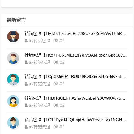
最新留言
转错包退【TMkL6EzccVqFeZS9Uze7KsFhWv1HhRnnk2】客服TeleGram:【@TrxEm】
trx转错包退
08-02
转错包退【TKo7HU63MEs1sYdNt8AeFdxchGpg58y7pJ】客服TeleGram:【@TrxEm】
trx转错包退
08-02
转错包退【TCpCMi69AFBU929Kv9Zim5t4ZrrkN7sLmt】客服TeleGram:【@TrxEm】
trx转错包退
08-02
转错包退【THBHxtUERFX2naWLnLePz9CWKAgygggggv】客服TeleGram:【@TrxEm】
trx转错包退
08-02
转错包退【TC1JDyxJJTQFajdHcpWDcZvUVx1NGNcSZo】客服TeleGram:【@TrxEm】
trx转错包退
08-02