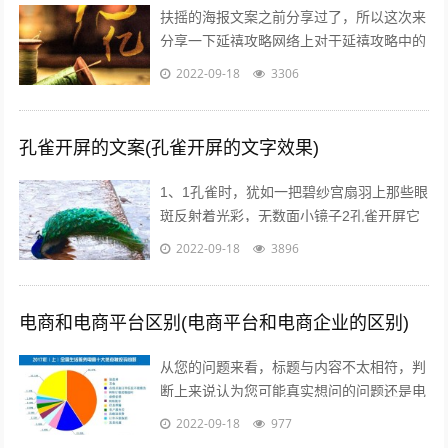
扶摇的海报文案之前分享过了，所以这次来
分享一下延禧攻略网络上对于延禧攻略中的
服饰画风妆容都一致的满意，非常符合历史
2022-09-18
3306
描述而这部剧的海报宣传也有其特点，让...
孔雀开屏的文案(孔雀开屏的文字效果)
1、1孔雀时，犹如一把碧纱宫扇羽上那些眼
斑反射着光彩，无数面小镜子2孔雀开屏它
的羽毛吸引着每一个人，但我呢，但其他人
2022-09-18
3896
呢，我们难道就不应该像孔雀一样向人...
电商和电商平台区别(电商平台和电商企业的区别)
从您的问题来看，标题与内容不太相符，判
断上来说认为您可能真实想问的问题还是电
商真的挣钱吗能挣多少美容的行业怎么样在
2022-09-18
977
当前这个时代，即使没有做过电商，但不...