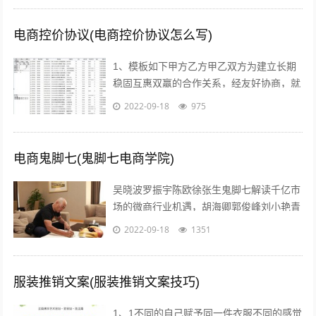
电商控价协议(电商控价协议怎么写)
1、模板如下甲方乙方甲乙双方为建立长期
稳固互惠双赢的合作关系，经友好协商，就
具体合作事宜达成如下协议一合作期限，本
2022-09-18
975
协议自年 月 日起实施二价格约定 1...
电商鬼脚七(鬼脚七电商学院)
吴晓波罗振宇陈欧徐张生鬼脚七解读千亿市
场的微商行业机遇，胡海卿郭俊峰刘小艳青
城老贼凌教头等业内大咖为您分享独到犀利
2022-09-18
1351
的微商运营策略；因网结缘，因同好相识...
服装推销文案(服装推销文案技巧)
1、1不同的自己赋予同一件衣服不同的感觉