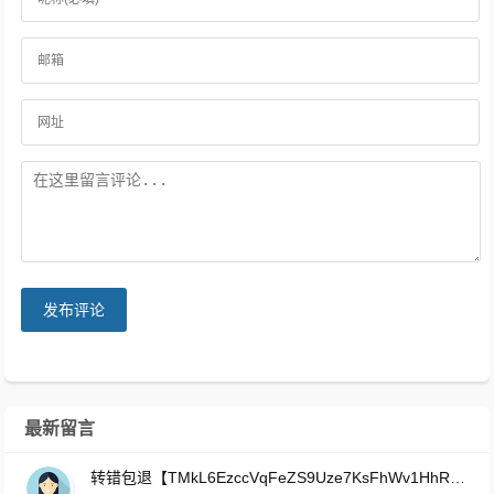
发布评论
最新留言
转错包退【TMkL6EzccVqFeZS9Uze7KsFhWv1HhRnnk2】客服TeleGram:【@TrxEm】