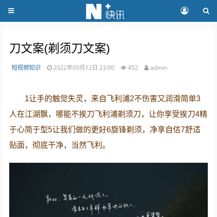
刀文案(剃须刀文案)
短视频知识
2022年09月12日 23:00
452
admin
1让手的触觉失灵，来自飞利浦2不伤害又润滑简单3
人在江湖飘，哪能不挨刀飞利浦剃须刀，让你享受挨刀4精
于心简于型5让我们做的更好6旋锋剃须，净享自信7舒适
贴面，彻底干净，当然飞利。