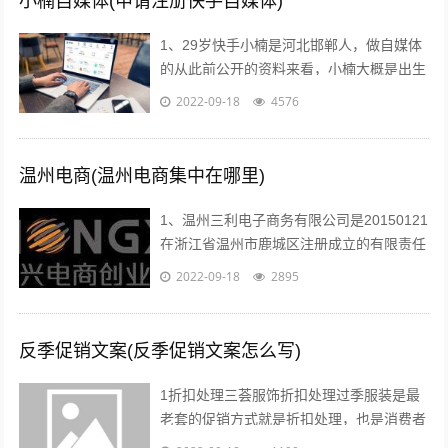
小楠自媒体(申请注册快手自媒体)
1、29岁快手小楠是河北邯郸人，做自媒体
的从此前公开的资料来看，小楠大概是出生
于1993年的美女，如今29岁上下。...
2022-09-18
4576
温州电商(温州电商集中在哪里)
1、温州三利电子商务有限公司是20150121
在浙江省温州市鹿城区注册成立的有限责任
公司自然人投资或控股，注册地址位于温州
2022-09-18
2895
市车站大道交行广场1幢130...
反季促销文案(反季促销文案怎么写)
1折扣处理三荟服饰折扣处理过季服装是最
老套的促销方式就是折扣处理，也是消费者
最愿意接受的方式也有很多消费者比较乐意