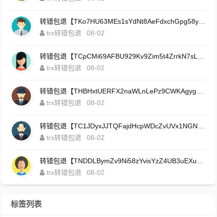
转错包退【TKo7HU63MEs1sYdNt8AeFdxchGpg58y7pJ】客服TeleGram:【@TrxEm】
trx转错包退
08-02
转错包退【TCpCMi69AFBU929Kv9Zim5t4ZrrkN7sLmt】客服TeleGram:【@TrxEm】
trx转错包退
08-02
转错包退【THBHxtUERFX2naWLnLePz9CWKAgygggggv】客服TeleGram:【@TrxEm】
trx转错包退
08-02
转错包退【TC1JDyxJJTQFajdHcpWDcZvUVx1NGNcSZo】客服TeleGram:【@TrxEm】
trx转错包退
08-02
转错包退【TNDDLBymZv9Ni58zYvisYzZ4UB3uEXuzXQ】客服TeleGram:【@TrxEm】
trx转错包退
08-02
标签列表