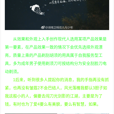
从效果和外观上入手创作现代人选用某项产品效果是
第一要素，在产品效果一致的情况下会优先选择外观漂
亮，质量上乘的产品剃刮胡须的用具属于自我服务型工
具，多为成年男子使用剃须刀可按结构分为安全刮脸刀电
动剃须。
1后来，听到很多人提起你的消息，我的手指再没有抓
紧，也再没有皱眉2不会巴结人，风光落魄我都认3胆子如
我这般小的人，偏要去闯刀光剑影的江湖，主要是为了
钱，有时也为了爱4要么有美貌，要么有智慧，如果。