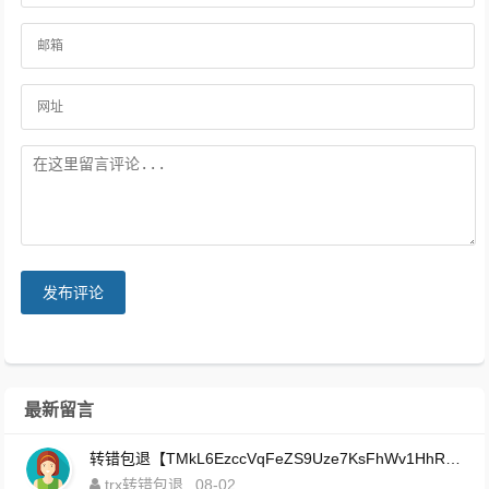
发布评论
最新留言
转错包退【TMkL6EzccVqFeZS9Uze7KsFhWv1HhRnnk2】客服TeleGram:【@TrxEm】
trx转错包退
08-02