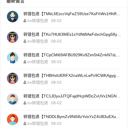
最新留言
转错包退【TMkL6EzccVqFeZS9Uze7KsFhWv1HhRnnk2】客服TeleGram:【@TrxEm】
trx转错包退
08-02
转错包退【TKo7HU63MEs1sYdNt8AeFdxchGpg58y7pJ】客服TeleGram:【@TrxEm】
trx转错包退
08-02
转错包退【TCpCMi69AFBU929Kv9Zim5t4ZrrkN7sLmt】客服TeleGram:【@TrxEm】
trx转错包退
08-02
转错包退【THBHxtUERFX2naWLnLePz9CWKAgygggggv】客服TeleGram:【@TrxEm】
trx转错包退
08-02
转错包退【TC1JDyxJJTQFajdHcpWDcZvUVx1NGNcSZo】客服TeleGram:【@TrxEm】
trx转错包退
08-02
转错包退【TNDDLBymZv9Ni58zYvisYzZ4UB3uEXuzXQ】客服TeleGram:【@TrxEm】
trx转错包退
08-02