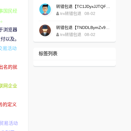
转错包退【TC1JDyxJJTQFajdHcpWDcZvUVx1NGNcSZo】客服TeleGram:【@TrxEm】
事国民经
trx转错包退
08-02
人。
转错包退【TNDDLBymZv9Ni58zYvisYzZ4UB3uEXuzXQ】客服TeleGram:【@TrxEm】
于浏览器
trx转错包退
08-02
支付以及。
行交易活动
标签列表
出名的就
联网企业
务的定义
段贸易活动