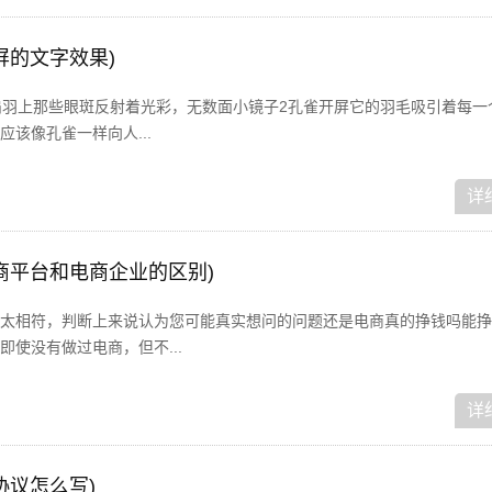
屏的文字效果)
扇羽上那些眼斑反射着光彩，无数面小镜子2孔雀开屏它的羽毛吸引着每一
该像孔雀一样向人...
详
商平台和电商企业的区别)
太相符，判断上来说认为您可能真实想问的问题还是电商真的挣钱吗能挣
使没有做过电商，但不...
详
协议怎么写)