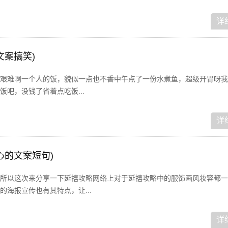
详
文案搞笑)
艰难啊一个人的饭，貌似一点也不香中午点了一份水煮鱼，超级开胃呀我
吧，没钱了省着点吃饭...
详
心的文案短句)
所以这次来分享一下延禧攻略网络上对于延禧攻略中的服饰画风妆容都一
海报宣传也有其特点，让...
详