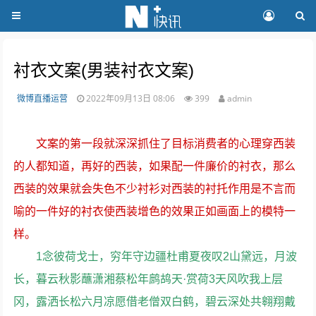
衬衣文案(男装衬衣文案)
微博直播运营
2022年09月13日 08:06
399
admin
文案的第一段就深深抓住了目标消费者的心理穿西装
的人都知道，再好的西装，如果配一件廉价的衬衣，那么
西装的效果就会失色不少衬衫对西装的衬托作用是不言而
喻的一件好的衬衣使西装增色的效果正如画面上的模特一
样。
1念彼荷戈士，穷年守边疆杜甫夏夜叹2山黛远，月波
长，暮云秋影蘸潇湘蔡松年鹧鸪天·赏荷3天风吹我上层
冈，露洒长松六月凉愿借老僧双白鹤，碧云深处共翱翔戴