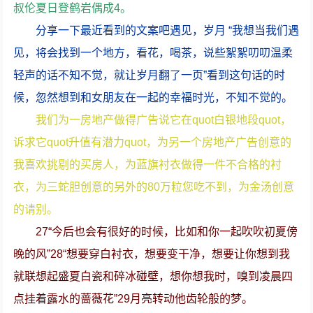
叔伦夏日登鹤岩偶成4。
分享一下最近看到的文案吧遇见，岁月 “我想当我们遇
见，将会找到一个地方，看花，喝茶，说些絮絮叨叨温柔
轻声的话不知不觉，就让岁月翻了一页”看到这句话的时
候，忽然想到和女朋友在一起的幸福时光，不知不觉的。
我们为一房地产做得广告说它在quot白银地段quot，
诉求它quot升值有潜力quot，为另一个房地产广告创意的
我喜欢挑剔的买房人，为蓝旗衬衣做得一件不合格的衬
衣，为三蛇胆创意的另外的80万粒您吃不到，为金汤创意
的请别。
27“今后也会有很好的时候，比如和你一起吹吹初夏傍
晚的风”28“想要穿白衬衣，想要变干净，想要让你想到我
就联想起盛夏白瓷和碎冰碰壁，想你想我时，嗅到凌晨四
点挂着露水的蔷薇花”29月亮转动他齿轮般的梦。