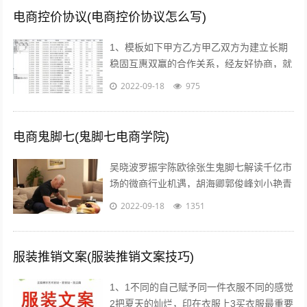
电商控价协议(电商控价协议怎么写)
1、模板如下甲方乙方甲乙双方为建立长期
稳固互惠双赢的合作关系，经友好协商，就
具体合作事宜达成如下协议一合作期限，本
2022-09-18
975
协议自年 月 日起实施二价格约定 1...
电商鬼脚七(鬼脚七电商学院)
吴晓波罗振宇陈欧徐张生鬼脚七解读千亿市
场的微商行业机遇，胡海卿郭俊峰刘小艳青
城老贼凌教头等业内大咖为您分享独到犀利
2022-09-18
1351
的微商运营策略；因网结缘，因同好相识...
服装推销文案(服装推销文案技巧)
1、1不同的自己赋予同一件衣服不同的感觉
2把夏天的灿烂，印在衣服上3买衣服最重要