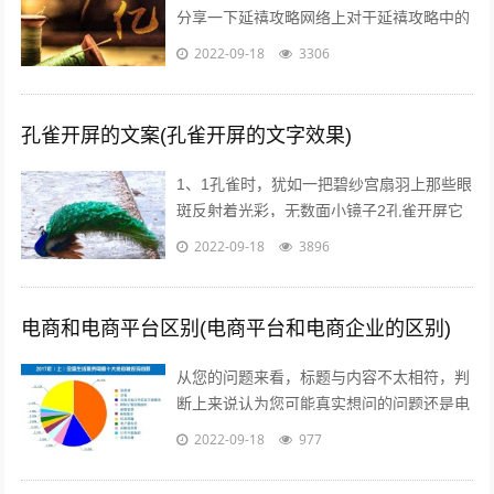
分享一下延禧攻略网络上对于延禧攻略中的
服饰画风妆容都一致的满意，非常符合历史
2022-09-18
3306
描述而这部剧的海报宣传也有其特点，让...
孔雀开屏的文案(孔雀开屏的文字效果)
1、1孔雀时，犹如一把碧纱宫扇羽上那些眼
斑反射着光彩，无数面小镜子2孔雀开屏它
的羽毛吸引着每一个人，但我呢，但其他人
2022-09-18
3896
呢，我们难道就不应该像孔雀一样向人...
电商和电商平台区别(电商平台和电商企业的区别)
从您的问题来看，标题与内容不太相符，判
断上来说认为您可能真实想问的问题还是电
商真的挣钱吗能挣多少美容的行业怎么样在
2022-09-18
977
当前这个时代，即使没有做过电商，但不...