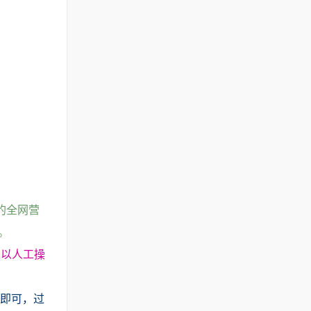
的全网营
。
是以人工操
%即可，过