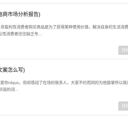
电商市场分析报告)
1非盈利性消费者购买商品是为了获得某种使用价值，解决自身的生活消
性消费者往往缺乏专...
详
文案怎么写)
o我爱你rdquo，但却感动了在场的很多人，大家不约而同的为他鼓掌所以
丽的词...
详