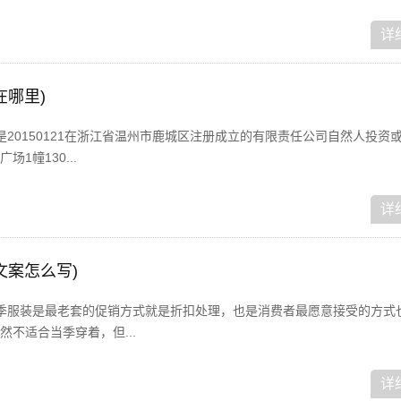
详
在哪里)
20150121在浙江省温州市鹿城区注册成立的有限责任公司自然人投资
1幢130...
详
文案怎么写)
季服装是最老套的促销方式就是折扣处理，也是消费者最愿意接受的方式
不适合当季穿着，但...
详