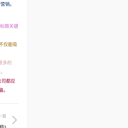
索营销。
L标题关键
不仅能吸
很多的
对。
公司都应
最。
一篇
些)