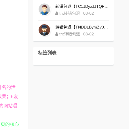
转错包退【TC1JDyxJJTQFajdHcpWDcZvUVx1NGNcSZo】客服TeleGram:【@TrxEm】
trx转错包退
08-02
转错包退【TNDDLBymZv9Ni58zYvisYzZ4UB3uEXuzXQ】客服TeleGram:【@TrxEm】
trx转错包退
08-02
标签列表
排名的活
效果；6友
的网站曝
首页的核心