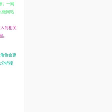
源；一网
么做网站
进入到相关
键。
的角色会更
比分析搜