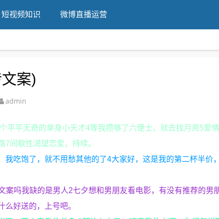
短视频知识
微博直播运营
文案)
admin
一个平平无奇的单身小天才4等我攒够了六便士，就去找月亮5爱
路7间歇性渴望恋爱，持续。
，我吃饱了，就不用愁其他的了4大家好，这是我的第二杯半价
是文案吗我缺的是男人2七夕想和男朋友看电影，有没有推荐的男
什么好送的，上号吧。