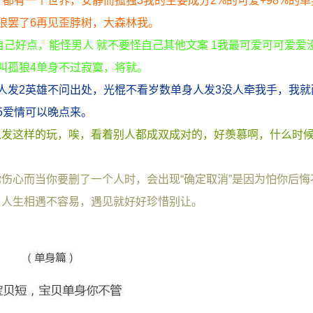
都有一个世界，安静而孤独3我的主要成分2%的可爱+98%的单
狼罢了6再见歪脖树，大森林我。
自己好点，能怪男人 就不要怪自己其他文案 1我最可爱可可爱爱
叫孤狼4单身不过寂寞，将就。
人发2英雄不问出处，光棍不看岁数单身人发3没人牵我手，我就
5爱情可以晚点来。
以发这样的玩，唉，看着别人都成双成对的，好羡慕啊，什么时
伤心而当你要删了一个人时，会出现“确定取消”是因为怕你后悔
着 人生相遇不容易，遇见就好好珍惜别让。