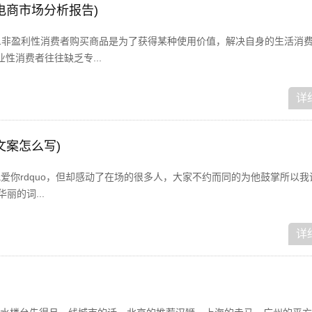
电商市场分析报告)
1非盈利性消费者购买商品是为了获得某种使用价值，解决自身的生活消
性消费者往往缺乏专...
详
文案怎么写)
o我爱你rdquo，但却感动了在场的很多人，大家不约而同的为他鼓掌所以
丽的词...
详