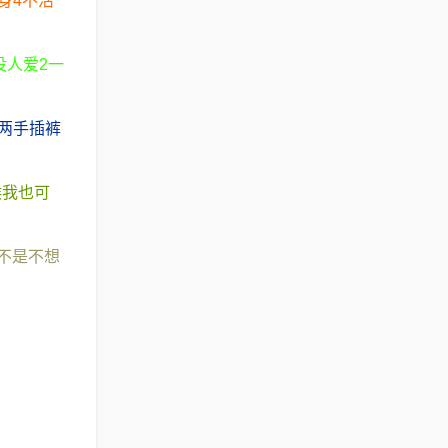
身4不活
没人爱2一
两手插裤
候我也可
不是不想