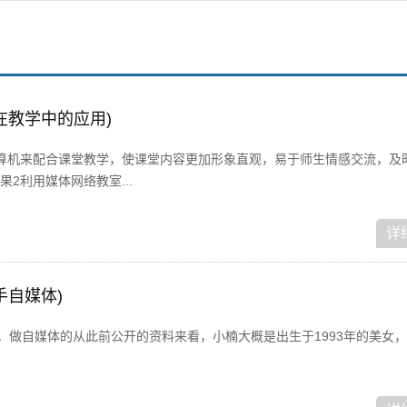
在教学中的应用)
算机来配合课堂教学，使课堂内容更加形象直观，易于师生情感交流，及
2利用媒体网络教室...
详
手自媒体)
，做自媒体的从此前公开的资料来看，小楠大概是出生于1993年的美女，