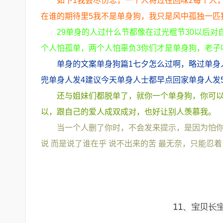
如下1我尝尽伤悲，一个人将过往回味2每个人，
在谁的期待里5我不是单身狗，我只是风中孤独一匹
29单身的人过什么节都像在过光棍节30以后对
个人怕孤单，两个人怕辜负3你们才是单身狗，老子
单身的文案单身狗篇1七夕怎么过啊，略过单身
兜单身人发4建议今天单身人士都早点回家单身人发
还与姐妹们都脱单了，就你一个单身狗，你可
以，跟自己的爱人成双成对，也好让别人羡慕我。
当一个人删了你时，不会发来提示，是因为怕你
说 而是说了谁在乎 说不出来的苦 最无奈，只能忍