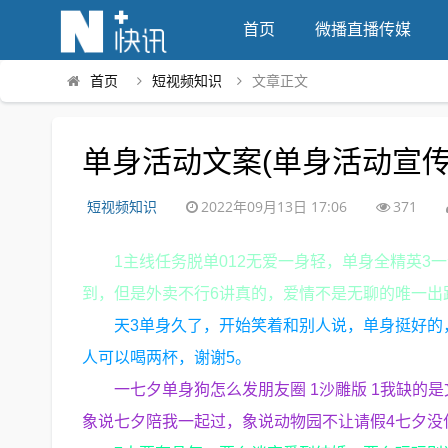
首页
微播直播传媒
首页
短视频知识
文章正文
单身活动文案(单身活动宣传
短视频知识
2022年09月13日 17:06
371
1主线任务脱单012无爱一身轻，单身全精英3
到，但是外卖不行6讲真的，爱情不是无聊的唯一出
天3单身久了，开始笑着和别人说，单身挺好的
人可以喝两杯，谢谢5。
一七夕单身狗怎么发朋友圈 1沙雕版 1我缺的
象说七夕陪我一起过，象说动物园不让请假4七夕没