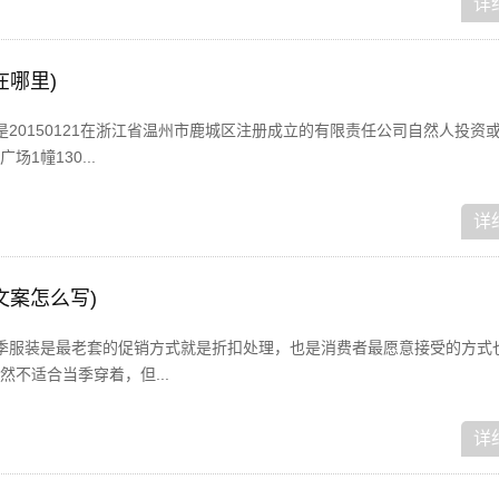
详
在哪里)
20150121在浙江省温州市鹿城区注册成立的有限责任公司自然人投资
1幢130...
详
文案怎么写)
季服装是最老套的促销方式就是折扣处理，也是消费者最愿意接受的方式
不适合当季穿着，但...
详