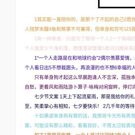
1其实能一直陪你的，是那个了不起的自己2愿
人残梦未醒4鱼和熊掌不可兼得，但单身和穷可以5
1有一种单身，只是为了等待一个人2一个萌萌
个人我至少干净利落，想堕落就堕落5君问归期未有
1“一个人走路是在和地球约会”2偶尔羡慕爱情
个人看日出5不想栽跟头，再浪漫的也不想6幸福的人
只有单身狗才起这么早晨跑逢人不言深，孤独
自愁，更着风和雨陆游卜算子·咏梅对闲窗畔，停灯
七夕节文案 1天上下起流星雨，那是我给你的
至，笑柔挚心有相知，七夕要快乐！ 2几千年的等
十如果虐单身狗有罪的话，我想将今天所有秀恩
案，可能没有那么精彩，看看就好，不用太过较真