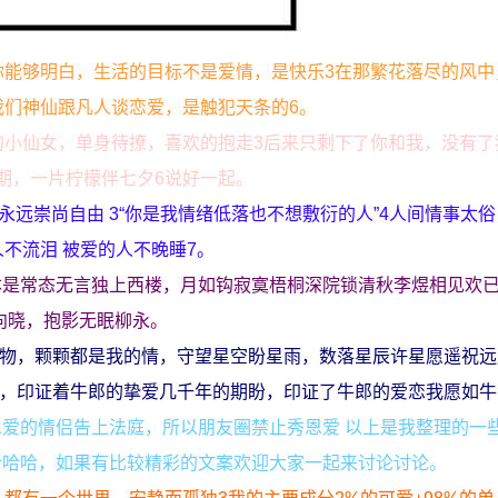
你能够明白，生活的目标不是爱情，是快乐3在那繁花落尽的风中
我们神仙跟凡人谈恋爱，是触犯天条的6。
的小仙女，单身待撩，喜欢的抱走3后来只剩下了你和我，没有了
期，一片柠檬伴七夕6说好一起。
，永远崇尚自由 3“你是我情绪低落也不想敷衍的人”4人间情事太
不流泪 被爱的人不晚睡7。
本是常态无言独上西楼，月如钩寂寞梧桐深院锁清秋李煜相见欢
向晓，抱影无眠柳永。
礼物，颗颗都是我的情，守望星空盼星雨，数落星辰许星愿遥祝
待，印证着牛郎的挚爱几千年的期盼，印证了牛郎的爱恋我愿如
爱的情侣告上法庭，所以朋友圈禁止秀恩爱 以上是我整理的一
哈哈哈，如果有比较精彩的文案欢迎大家一起来讨论讨论。