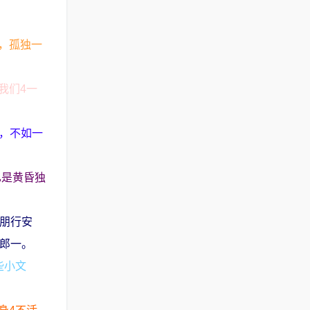
，孤独一
我们4一
俗，不如一
已是黄昏独
远朋行安
牛郎一。
些小文