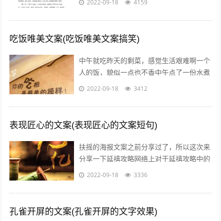
2022-09-18
4159
西，我不要不是真心给我的东西，我不...
吃饭唯美文案(吃饭唯美文案搞笑)
中午就吃昨天的剩菜，感觉生活艰难啊一个
人的饭，貌似一点也不香中午点了一份水煮
鱼，超级开胃呀我一个人也要吃麻麻香中午
2022-09-18
3412
就煮个汤和白米饭吧，没钱了省着点吃饭...
表现匠心的文案(表现匠心的文案短句)
扶摇的海报文案之前分享过了，所以这次来
分享一下延禧攻略网络上对于延禧攻略中的
服饰画风妆容都一致的满意，非常符合历史
2022-09-18
3336
描述而这部剧的海报宣传也有其特点，让...
孔雀开屏的文案(孔雀开屏的文字效果)