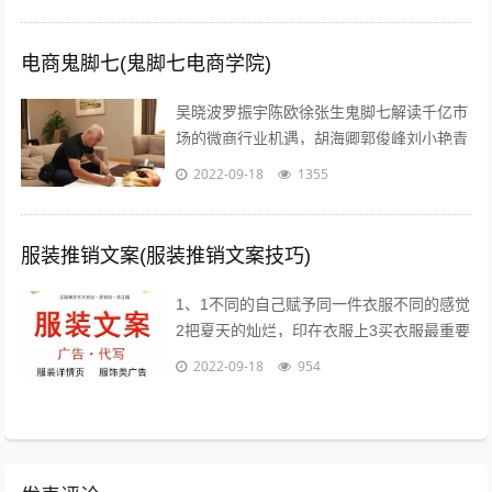
电商鬼脚七(鬼脚七电商学院)
吴晓波罗振宇陈欧徐张生鬼脚七解读千亿市
场的微商行业机遇，胡海卿郭俊峰刘小艳青
城老贼凌教头等业内大咖为您分享独到犀利
2022-09-18
1355
的微商运营策略；因网结缘，因同好相识...
服装推销文案(服装推销文案技巧)
1、1不同的自己赋予同一件衣服不同的感觉
2把夏天的灿烂，印在衣服上3买衣服最重要
的目的，是放松我们自己4时间会折旧这件
2022-09-18
954
衣服，也会更新你5衣服新的好，朋...