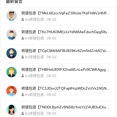
最新留言
转错包退【TMkL6EzccVqFeZS9Uze7KsFhWv1HhRnnk2】客服TeleGram:【@TrxEm】
trx转错包退
08-02
转错包退【TKo7HU63MEs1sYdNt8AeFdxchGpg58y7pJ】客服TeleGram:【@TrxEm】
trx转错包退
08-02
转错包退【TCpCMi69AFBU929Kv9Zim5t4ZrrkN7sLmt】客服TeleGram:【@TrxEm】
trx转错包退
08-02
转错包退【THBHxtUERFX2naWLnLePz9CWKAgygggggv】客服TeleGram:【@TrxEm】
trx转错包退
08-02
转错包退【TC1JDyxJJTQFajdHcpWDcZvUVx1NGNcSZo】客服TeleGram:【@TrxEm】
trx转错包退
08-02
转错包退【TNDDLBymZv9Ni58zYvisYzZ4UB3uEXuzXQ】客服TeleGram:【@TrxEm】
trx转错包退
08-02