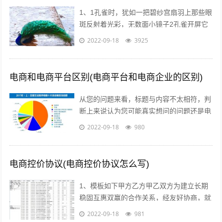
1、1孔雀时，犹如一把碧纱宫扇羽上那些眼
斑反射着光彩，无数面小镜子2孔雀开屏它
的羽毛吸引着每一个人，但我呢，但其他人
2022-09-18
3925
呢，我们难道就不应该像孔雀一样向人...
电商和电商平台区别(电商平台和电商企业的区别)
从您的问题来看，标题与内容不太相符，判
断上来说认为您可能真实想问的问题还是电
商真的挣钱吗能挣多少美容的行业怎么样在
2022-09-18
980
当前这个时代，即使没有做过电商，但不...
电商控价协议(电商控价协议怎么写)
1、模板如下甲方乙方甲乙双方为建立长期
稳固互惠双赢的合作关系，经友好协商，就
具体合作事宜达成如下协议一合作期限，本
2022-09-18
981
协议自年 月 日起实施二价格约定 1...