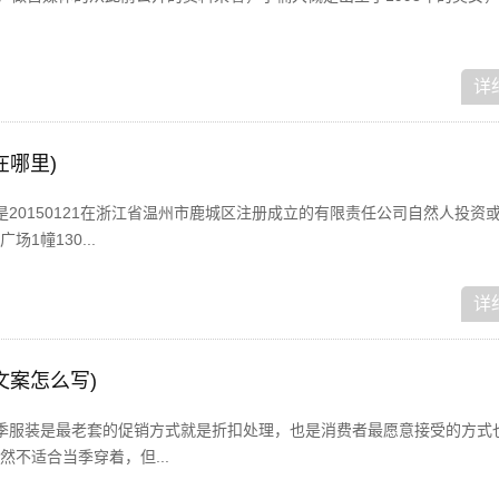
详
在哪里)
20150121在浙江省温州市鹿城区注册成立的有限责任公司自然人投资
1幢130...
详
文案怎么写)
季服装是最老套的促销方式就是折扣处理，也是消费者最愿意接受的方式
不适合当季穿着，但...