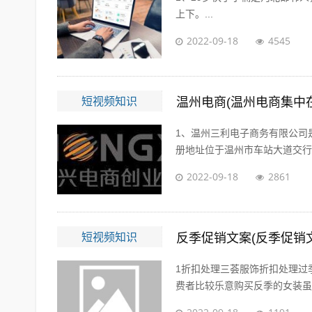
上下。...
2022-09-18
4545
短视频知识
温州电商(温州电商集中
1、温州三利电子商务有限公司是
册地址位于温州市车站大道交行广场
2022-09-18
2861
短视频知识
反季促销文案(反季促销
1折扣处理三荟服饰折扣处理过
费者比较乐意购买反季的女装虽然