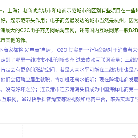
三点一，上海；电商试点城市和电商示范城市的区别有些项目在一些
得好，起示范带头作用；电子商务最发达的城市当然是杭州，因
洲最大的C2C电子商务网站淘宝网，还有国内互联网第一股B2
城市其他的像。
商家都将以“电商”自居， O2O 其实是一个伪命题对于消费者
走到了哪里一线城市不断创新变革 过去依赖互联网流量；三线
肯定会有更多的涨薪空间，若是大众水平可能在二线城市也是八
多他们会招聘应届生就职，肯加班还薪水低听；现在跨境电商发
群，没有好坏之分；连云港市连云港海头镇成为中国海鲜电商第
入互联网，通过快手抖音淘宝等短视频和电商平台，率先实现了“
下