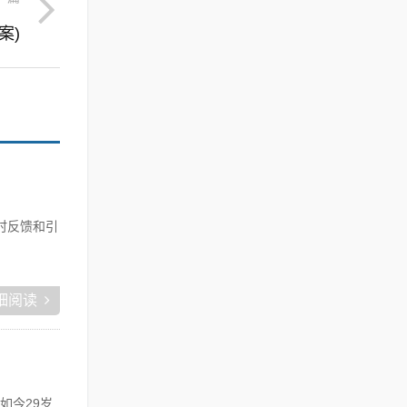
案)
时反馈和引
细阅读
如今29岁