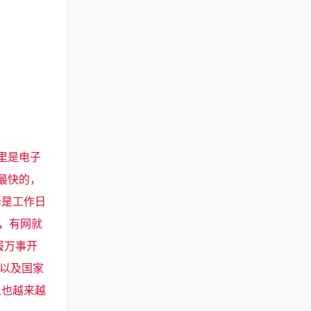
里是电子
最快的，
择是工作日
，有网就
报万事开
展以及国家
人也越来越