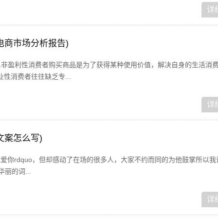
详
电商市场分析报告)
1非盈利性消费者购买商品是为了获得某种使用价值，解决自身的生活消
性消费者往往缺乏专...
详
文案怎么写)
o我爱你rdquo，但却感动了在场的很多人，大家不约而同的为他鼓掌所以
丽的词...
详