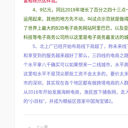
富裕既然这样我。
4、9亿元，同比2019年增长了百分之四十
运用起来，其他的地方先不动，叫试点示范就是做
了世界上最大的B2B电子商务网站阿里巴巴，以及亚
科技等电子商务公司所以这里是电子商务最发达的
5、北上广已经开始布局线下商超了，称未来线下
和享受到的服务越来越好了那么，三四线的电商之路
个水平拿八千确实可以如果想来一二线城市，水平高
这里啦水平不是顶尖那批工资不会太多的，要价太
市的深圳，其实现在各个地区都有做跨境电商的人
从2016年开始发展海鲜电商，渔民放下捕鱼网，走
的“小目标”，并成为赣榆区首家中国淘宝镇2。
上一篇