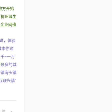
地方开始
为杭州诞生
B企业网盛
来说，体验
城市你这
千~一万
展最多的城
一镇海头镇
互联兴镇”
一篇