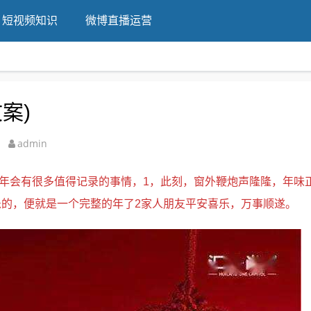
短视频知识
微博直播运营
案)
admin
年的跨年会有很多值得记录的事情，1，此刻，窗外鞭炮声隆隆，年味
的，便就是一个完整的年了2家人朋友平安喜乐，万事顺遂。