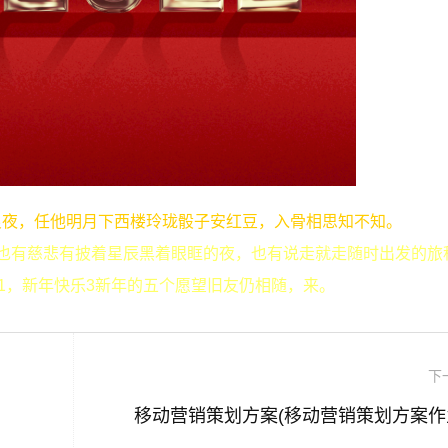
良夜，任他明月下西楼玲珑骰子安红豆，入骨相思知不知。
也有慈悲有披着星辰黑着眼眶的夜，也有说走就走随时出发的旅
1，新年快乐3新年的五个愿望旧友仍相随，来。
下
移动营销策划方案(移动营销策划方案作