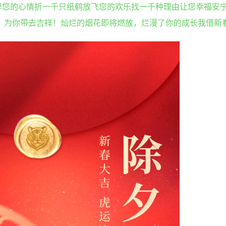
醉您的心情折一千只纸鹤放飞您的欢乐找一千种理由让您幸福安
响，为你带去吉祥！灿烂的烟花即将燃放，烂漫了你的成长我借新