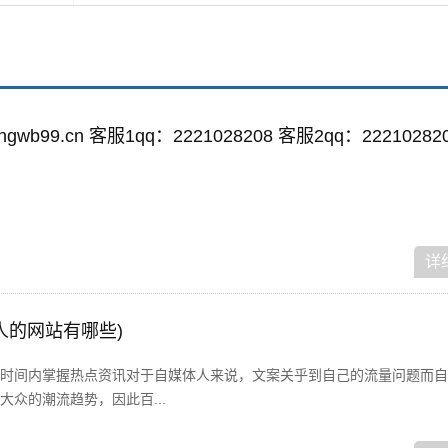
wb99.cn 客服1qq：2221028208 客服2qq：22210282
详
人的网站有哪些)
时间内掌握热点资讯对于自媒体人来说，文案关乎到自己的流量问题而自
众的潮流趋势，因此百...