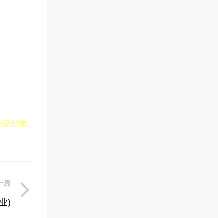
程2祝你
一篇
业)