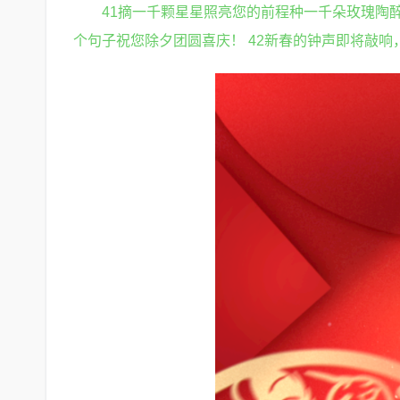
41摘一千颗星星照亮您的前程种一千朵玫瑰陶
个句子祝您除夕团圆喜庆！ 42新春的钟声即将敲