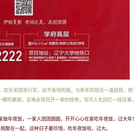
积聚，欢乐军团急行军，迫不急待的我，与新年的阳光一道启程，把
星一瞬的美丽，定格永恒花开一季的惊艳，写尽人生回忆一段往事
在家做年夜饭，一家人团团圆圆，开开心心在家吃年夜饭，过大年！
以相聚在一起，这种日子要珍惜，吃年夜饭啦，过大。