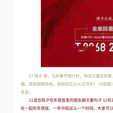
17 除夕 夜，马年春节倒计时，快乐元素在
福，提前捎带给你，祝你红红火火过马年！ 18流
有祝。
11适合除夕吃年夜饭发的朋友圈文案句子 12
在一起吃年夜饭，一年中就这么一个时间，大家可