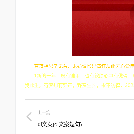
直道相思了无益，未妨惆怅是清狂从此无心爱
1新的一年，愿有铠甲，也有软肋心中有傲骨，
我此生，有梦想有锋芒，野蛮生长，永不彷徨，202
上一篇
gl文案(gl文案短句)