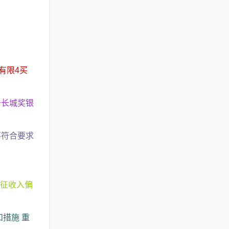
有限4买
告长城奖银
不符合要求
特征收入偏
措施 重