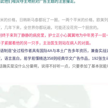
如此他们喧宾夺主地把对广告主题的注意攥走。
个平米的价格，日韩新马泰都玩了一圈，一两个平米的价格，欧美
在，几年下来，全世界你都玩遍，可能还没花完一个厨房的。
时刻终于来到了静静的病房里，护士正小心翼翼地为中年男子一层
妻子紧握着他的另一只手，主治医生则站在病人的对面。
悍语制造”全过程作者具有国际4A与本土广告多年资历，兼备实战
语言直白，易学易懂精选358则经典华文广告作品，192张生
话确实是没什么分量啊，说得不好听一点，只要参加了基本就能