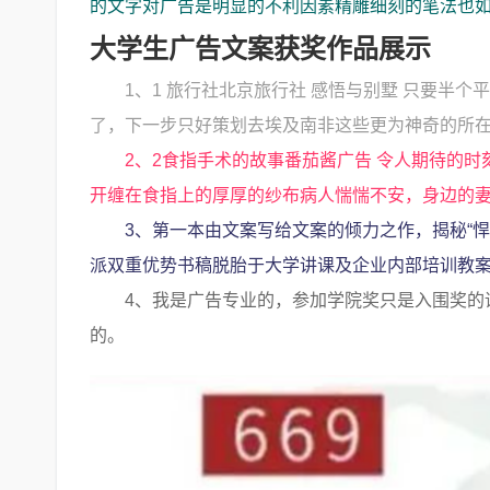
的文字对广告是明显的不利因素精雕细刻的笔法也
大学生广告文案获奖作品展示
1、1 旅行社北京旅行社 感悟与别墅 只要半
了，下一步只好策划去埃及南非这些更为神奇的所
2、2食指手术的故事番茄酱广告 令人期待的
开缠在食指上的厚厚的纱布病人惴惴不安，身边的
3、第一本由文案写给文案的倾力之作，揭秘“
派双重优势书稿脱胎于大学讲课及企业内部培训教案，
4、我是广告专业的，参加学院奖只是入围奖的
的。