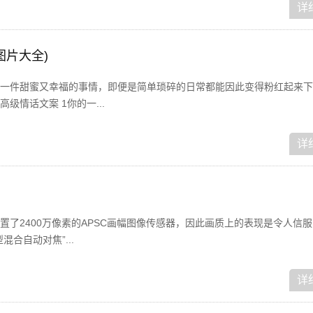
详
图片大全)
一件甜蜜又幸福的事情，即便是简单琐碎的日常都能因此变得粉红起来下
级情话文案 1你的一...
详
置了2400万像素的APSC画幅图像传感器，因此画质上的表现是令人信
合自动对焦”...
详