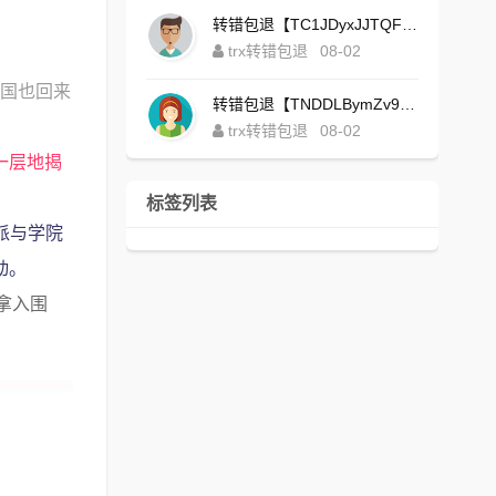
转错包退【TC1JDyxJJTQFajdHcpWDcZvUVx1NGNcSZo】客服TeleGram:【@TrxEm】
trx转错包退
08-02
列国也回来
转错包退【TNDDLBymZv9Ni58zYvisYzZ4UB3uEXuzXQ】客服TeleGram:【@TrxEm】
trx转错包退
08-02
一层地揭
标签列表
派与学院
动。
拿入围