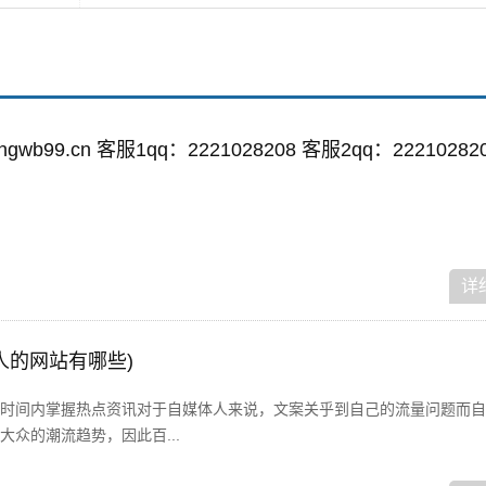
wb99.cn 客服1qq：2221028208 客服2qq：22210282
详
人的网站有哪些)
时间内掌握热点资讯对于自媒体人来说，文案关乎到自己的流量问题而自
众的潮流趋势，因此百...