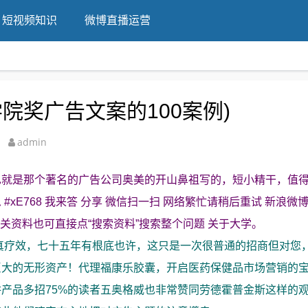
短视频知识
微博直播运营
院奖广告文案的100案例)
admin
也就是那个著名的广告公司奥美的开山鼻祖写的，短小精干，值
E768 我来答 分享 微信扫一扫 网络繁忙请稍后重试 新浪微博
相关资料也可直接点“搜索资料”搜索整个问题 关于大学。
真疗效，七十五年有根底也许，这只是一次很普通的招商但对您
巨大的无形资产！代理福康乐胶囊，开启医药保健品市场营销的
产品多招75%的读者五奥格威也非常赞同劳德霍普金斯这样的观