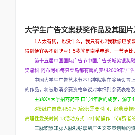
大学生广告文案获奖作品及其图片
1人太有钱，也没什么，我只有心2我就像巴黎
得到便宜买不到吃亏！5我就是南孚电池，一节更比
第十五届中国国际广告节中国广告长城奖银奖
奖鼎科·阿布阿布每只菜鸟都有鹰的梦想2009年“广告人
中国大学生广告艺术节本届学院奖在奖项设置
的作品，将被取消参赛资格争议对本细则参赛表格
主题XX大学招商简章 口号4年后的成就，源于
8报纸广告费用50万 9经典需要时间，经典蔑视时
高理性爱美时尚 13活动方式 14中期操作 15消费者
三脉积累知脉人脉钱脉拿到广告文案策划师的资