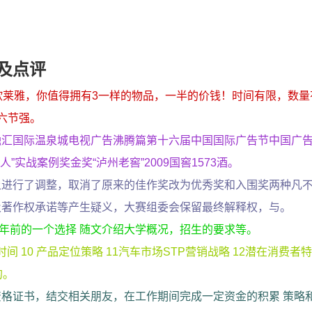
及点评
欧莱雅，你值得拥有3一样的物品，一半的价钱！时间有限，数量
六节强。
融汇国际温泉城电视广告沸腾篇第十六届中国国际广告节中国广
”实战案例奖金奖“泸州老窖”2009国窖1573酒。
上进行了调整，取消了原来的佳作奖改为优秀奖和入围奖两种凡
及著作权承诺等产生疑义，大赛组委会保留最终解释权，与。
4年前的一个选择 随文介绍大学概况，招生的要求等。
间 10 产品定位策略 11汽车市场STP营销战略 12潜在消费者
的。
格证书，结交相关朋友，在工作期间完成一定资金的积累 策略和