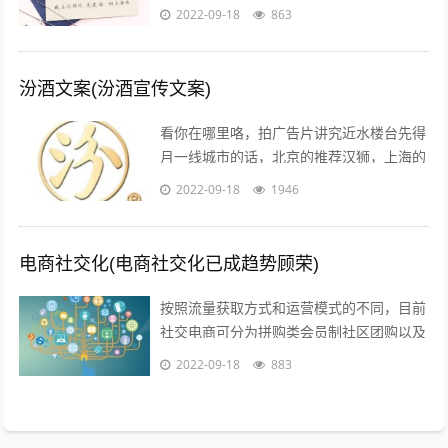
约而同的为他鼓掌所以我说，真正适合520
2022-09-18
863
告白的文案，不需要太对华丽的词...
汾酒文案(汾酒宣传文案)
看你在哪里咯，拍广告片讲究近水楼台先得
月一线城市的话，北京的推荐汉狮，上海的
赤马，广州的平方影视，深圳的就宝视达了
2022-09-18
1946
其它城市就不是很清楚了；1聚会亲朋，...
电商社交化(电商社交化已成趋势顾荣)
按照流量获取方式和运营模式的不同，目前
社交电商可分为拼购类会员制社区团购以及
内容类四种典型的商业模式拼购类以拼多多
2022-09-18
883
为代表，聚集两人及以上的用户，以社交...