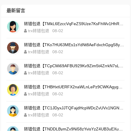
最新留言
转错包退【TMkL6EzccVqFeZS9Uze7KsFhWv1HhRnnk2】客服TeleGram:【@TrxEm】
trx转错包退
08-02
转错包退【TKo7HU63MEs1sYdNt8AeFdxchGpg58y7pJ】客服TeleGram:【@TrxEm】
trx转错包退
08-02
转错包退【TCpCMi69AFBU929Kv9Zim5t4ZrrkN7sLmt】客服TeleGram:【@TrxEm】
trx转错包退
08-02
转错包退【THBHxtUERFX2naWLnLePz9CWKAgygggggv】客服TeleGram:【@TrxEm】
trx转错包退
08-02
转错包退【TC1JDyxJJTQFajdHcpWDcZvUVx1NGNcSZo】客服TeleGram:【@TrxEm】
trx转错包退
08-02
转错包退【TNDDLBymZv9Ni58zYvisYzZ4UB3uEXuzXQ】客服TeleGram:【@TrxEm】