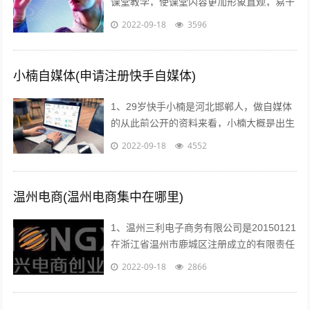
课堂教学，使课堂内容更加形象直观，易于
师生情感交流，及时反馈和引导，从而有效
2022-09-18
3596
提高学习效率和效果2利用媒体网络教室...
小楠自媒体(申请注册快手自媒体)
1、29岁快手小楠是河北邯郸人，做自媒体
的从此前公开的资料来看，小楠大概是出生
于1993年的美女，如今29岁上下。...
2022-09-18
4552
温州电商(温州电商集中在哪里)
1、温州三利电子商务有限公司是20150121
在浙江省温州市鹿城区注册成立的有限责任
公司自然人投资或控股，注册地址位于温州
2022-09-18
2866
市车站大道交行广场1幢130...