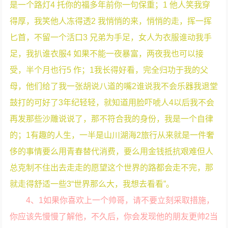
是一个路灯4 托你的福多年前你一句保重；1 他人笑我穿
得厚，我笑他人冻得透2 我悄悄的来，悄悄的走，挥一挥
匕首，不留一个活口3 兄弟为手足，女人为衣服谁动我手
足，我扒谁衣服4 如果不能一夜暴富，两夜我也可以接
受，半个月也行5 作；1我长得好看，完全归功于我的父
母，他们给了我一张胡说八道的嘴2谁说我不会乐器我退堂
鼓打的可好了3年纪轻轻，就知道用脸吓唬人4以后我不会
再发那些沙雕说说了，那不符合我的身份，我是一个自律
的；1有趣的人生，一半是山川湖海2旅行从来就是一件奢
侈的事情要么用青春替代消费，要么用金钱抵抗艰难但人
总克制不住出去走走的愿望这个世界的路都会走不完，那
就走得舒适一些3“世界那么大，我想去看看”。
4、1如果你喜欢上一个帅哥，请不要立刻采取措施，
你应该先慢慢了解他，不久后，你会发现他的朋友更帅2当