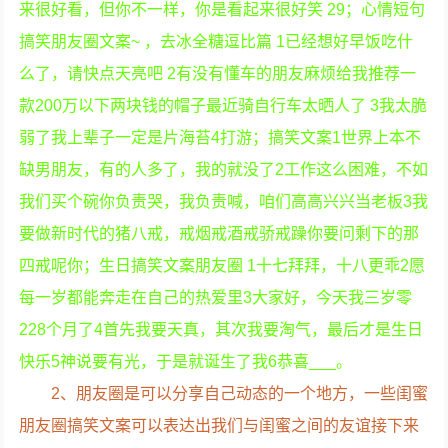
来很好看，但你不一样，你是看起来很好笑 29；心情短句
搞笑朋友圈文案~ ，去冰全糖逗比篇 1已经想好早饭吃什
么了，请快点天亮吧 2有没有懂车的朋友麻烦给我推荐一
款200万以下两块钱的帽子最近骑自行车太晒人了 3我太脆
弱了我上辈子一定是片海苔4打游；搞笑文案1世界上本不
缺男朋友，有的人多了，我的就没了2工作这么困难，不如
我们买个碗你负责哭，我负责喊，咱们高高兴兴当老板3我
要做新时代的猪八戒，戒烟戒酒戒骄戒躁你要问剩下的那
四戒呢你；生日搞笑文案朋友圈 1十七拜拜，十八更乖2愿
每一岁都能奔走在自己的热爱里3大家好，今天我三岁零
228个月了4首先我要天真，其次我要淘气，最后才是生日
快乐5神说要有光，于是就诞生了我6恭喜___。
2、朋友圈是可以分享自己动态的一个地方，一些闺蜜
朋友圈搞笑文案可以表达出我们与闺蜜之间的友谊接下来