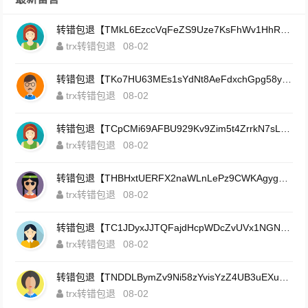
转错包退【TMkL6EzccVqFeZS9Uze7KsFhWv1HhRnnk2】客服TeleGram:【@TrxEm】
trx转错包退
08-02
转错包退【TKo7HU63MEs1sYdNt8AeFdxchGpg58y7pJ】客服TeleGram:【@TrxEm】
trx转错包退
08-02
转错包退【TCpCMi69AFBU929Kv9Zim5t4ZrrkN7sLmt】客服TeleGram:【@TrxEm】
trx转错包退
08-02
转错包退【THBHxtUERFX2naWLnLePz9CWKAgygggggv】客服TeleGram:【@TrxEm】
trx转错包退
08-02
转错包退【TC1JDyxJJTQFajdHcpWDcZvUVx1NGNcSZo】客服TeleGram:【@TrxEm】
trx转错包退
08-02
转错包退【TNDDLBymZv9Ni58zYvisYzZ4UB3uEXuzXQ】客服TeleGram:【@TrxEm】
trx转错包退
08-02