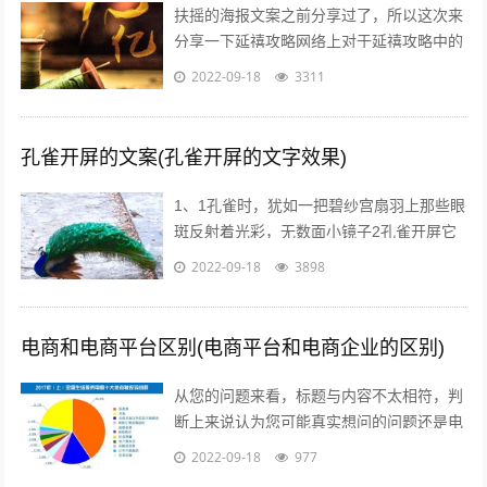
扶摇的海报文案之前分享过了，所以这次来
分享一下延禧攻略网络上对于延禧攻略中的
服饰画风妆容都一致的满意，非常符合历史
2022-09-18
3311
描述而这部剧的海报宣传也有其特点，让...
孔雀开屏的文案(孔雀开屏的文字效果)
1、1孔雀时，犹如一把碧纱宫扇羽上那些眼
斑反射着光彩，无数面小镜子2孔雀开屏它
的羽毛吸引着每一个人，但我呢，但其他人
2022-09-18
3898
呢，我们难道就不应该像孔雀一样向人...
电商和电商平台区别(电商平台和电商企业的区别)
从您的问题来看，标题与内容不太相符，判
断上来说认为您可能真实想问的问题还是电
商真的挣钱吗能挣多少美容的行业怎么样在
2022-09-18
977
当前这个时代，即使没有做过电商，但不...