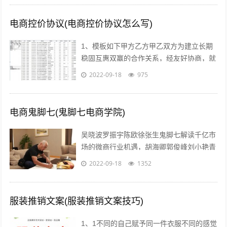
电商控价协议(电商控价协议怎么写)
1、模板如下甲方乙方甲乙双方为建立长期
稳固互惠双赢的合作关系，经友好协商，就
具体合作事宜达成如下协议一合作期限，本
2022-09-18
975
协议自年 月 日起实施二价格约定 1...
电商鬼脚七(鬼脚七电商学院)
吴晓波罗振宇陈欧徐张生鬼脚七解读千亿市
场的微商行业机遇，胡海卿郭俊峰刘小艳青
城老贼凌教头等业内大咖为您分享独到犀利
2022-09-18
1352
的微商运营策略；因网结缘，因同好相识...
服装推销文案(服装推销文案技巧)
1、1不同的自己赋予同一件衣服不同的感觉