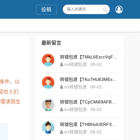
投稿
最新留言
转错包退【TMkL6EzccVqFeZS9Uze7KsFhWv1HhRnnk2】客服TeleGram:【@TrxEm】
trx转错包退
08-02
转错包退【TKo7HU63MEs1sYdNt8AeFdxchGpg58y7pJ】客服TeleGram:【@TrxEm】
递条件，以
trx转错包退
08-02
迎合人们
种需求而生
转错包退【TCpCMi69AFBU929Kv9Zim5t4ZrrkN7sLmt】客服TeleGram:【@TrxEm】
trx转错包退
08-02
转错包退【THBHxtUERFX2naWLnLePz9CWKAgygggggv】客服TeleGram:【@TrxEm】
trx转错包退
08-02