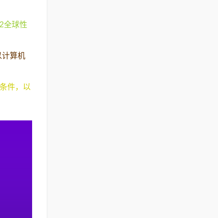
2全球性
以计算机
递条件，以
。