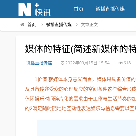
首页
微播直播传媒
首页
微播直播传媒
文章正文
媒体的特征(简述新媒体的特
微播直播传媒
2022年09月15日 15:54
618
1价值 就媒体本身意义而言，媒体是具备价值
及具备传递受众的心理反应的空间条件这些综合形成
休闲娱乐时间碎片化的需求由于工作与生活节奏的
的2满足随时随地地互动性表达娱乐与信息需要以互