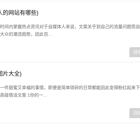
人的网站有哪些)
时间内掌握热点资讯对于自媒体人来说，文案关乎到自己的流量问题而自
众的潮流趋势，因此百...
详
图片大全)
一件甜蜜又幸福的事情，即便是简单琐碎的日常都能因此变得粉红起来下
级情话文案 1你的一...
详