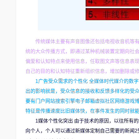
传统媒体主要有声音图像还包括电视收音机等
统的大众传播方式，即通过某种机械装置定期向社
偏爱和认知特点来使用信息，任取图文声等信息表现
自己的目的和认知特征重新组织信息，增加删除或
1广告受众需求的个性化 全媒体时代媒介的数
出的影响就是，受众信息的接收和反馈多样化的受
要有门户网站搜索引擎电子邮箱虚拟社区网络游戏
特征是传播速度比旧媒体快，在事件发生的同时就
1媒体个性化突出 由于技术的原因，以往所有
向个人，个人可以通过新媒体定制自己需要的新闻2