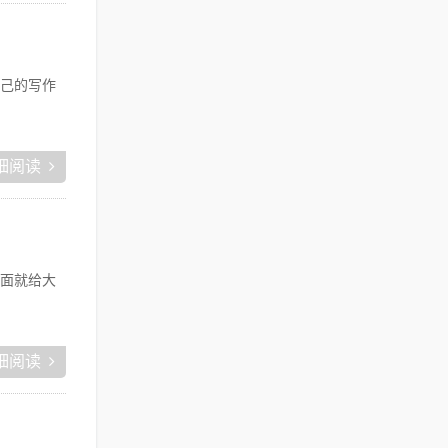
己的写作
细阅读
面就给大
细阅读