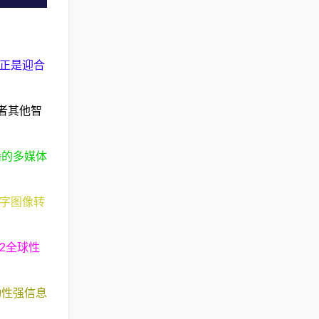
体正是迎合
者其他智
播的多媒体
文字图像转
2全球性
动性强信息