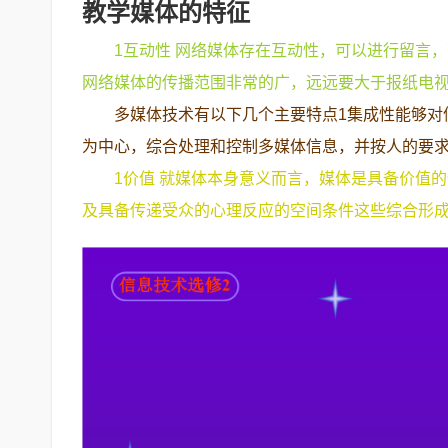
教学媒体的特征
1互动性 网络媒体存在互动性，可以进行留言
网络媒体的传播范围非常的广，远远要大于报纸电
多媒体技术有以下几个主要特点1集成性能够对
为中心，综合处理和控制多媒体信息，并按人的要
1价值 就媒体本身意义而言，媒体是具备价值
及具备传递受众的心理反应的空间条件这些综合形