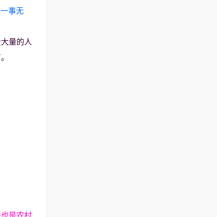
，一事无
费大量的人
有。
件也是农村