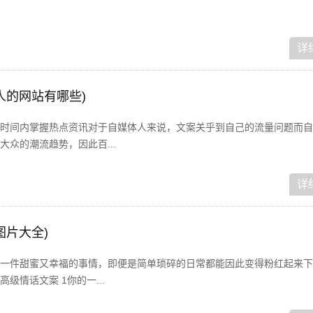
详
人的网站有哪些)
时间内掌握热点资讯对于自媒体人来说，文案关乎到自己的流量问题而自
众的潮流趋势，因此百...
详
图片大全)
一件甜蜜又幸福的事情，即便是简单琐碎的日常都能因此变得粉红起来下
级情话文案 1你的一...