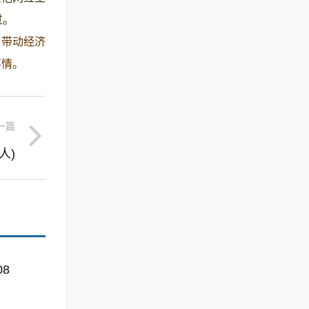
过。
乡带动经济
事情。
一篇
人)
08