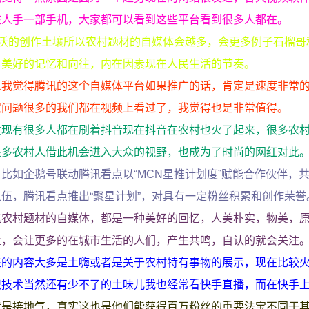
在人手一部手机，大家都可以看到这些平台看到很多人都在。
肥沃的创作土壤所以农村题材的自媒体会越多，会更多例子石榴哥
，美好的记忆和向往，内在因素现在人民生活的节奏。
以我觉得腾讯的这个自媒体平台如果推广的话，肯定是速度非常
农问题很多的我们都在视频上看过了，我觉得也是非常值得。
发现有很多人都在刷着抖音现在抖音在农村也火了起来，很多农
很多农村人借此机会进入大众的视野，也成为了时尚的网红对此
比如企鹅号联动腾讯看点以“MCN星推计划度”赋能合作伙伴，
伍，腾讯看点推出“聚星计划”，对具有一定粉丝积累和创作荣誉
这农村题材的自媒体，都是一种美好的回忆，人美朴实，物美，
量，会让更多的在城市生活的人们，产生共鸣，自认的就会关注
在的内容大多是土嗨或者是关于农村特有事物的展示，现在比较
织技术当然还有少不了的土味儿我也经常看快手直播，而在快手
就是接地气，真实这也是他们能获得百万粉丝的重要法宝不同于