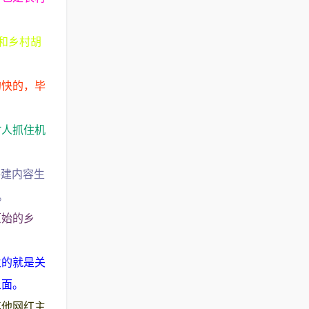
和乡村胡
的快的，毕
村人抓住机
。
共建内容生
。
原始的乡
。
火的就是关
上面。
其他网红主