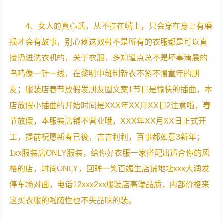
4、女人的真心话，从不挂在嘴上，只会穿在身上有磨
损才会有故事，别心疼这双鞋不是所有的衣服都是可以直
接扔进洗衣机的，关于衣服，多知道点总不是坏事清晨的
鸟鸣像一针一线，在黎明中缝制新衣不紧不慢童年的朋
友；服装店春节放假发朋友圈文案1节日是愉快的插曲，本
店放假小插曲的开始时间是XXX年XX月XX日2注意啦，春
节放假，本服装店铺不营业哦，XXX年XX月XX日正式开
工，提前祝愿新春已後，吉吉利利，百事都如意3新年；
1xx服装店ONLY服装，给你好衣服一家搭配出适合你的风
格的店，时尚ONLY，回眸一笑百媚生店铺地址xxx大润发
停车场对面，电话12xxx2xx服装店高端品质，内部价格来
这买衣服的啦随性也不失品味的装。