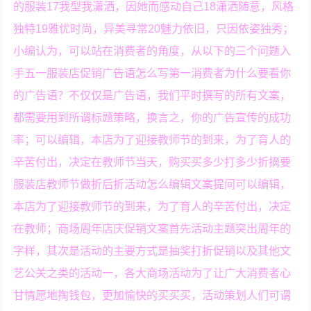
的服装17我型我潇洒，因她而感动自己18潇洒随意，风格
独特19雅优时尚，异美寻常20魅力依旧，只因依姿独秀；
小编认为，可以站在消费者的角度，从以下的三个问题入
手五一服装店促销广告语怎么写第一消费者为什么要看你
的广告语？不仅仅是广告语，我们平时撰写的所有文案，
都需要用到所谓标题策略，换言之，你的广告宣传的成功
率；可以编辑，本店为了迎接教师节的到来，为了育人的
辛苦付出，决定在教师节当天，购买买多少打多少折摘要
服装店教师节做折后折活动怎么编辑文案提问可以编辑，
本店为了迎接教师节的到来，为了育人的辛苦付出，决定
在教师；商场周年店庆促销文案首先活动主题突出周年的
字样，其次是活动的主要方式是抽奖打折促销以及其他文
艺公关之类的活动一，各大商场活动为了让广大消费者心
甘情愿地掏钱包，更加愉快的买买买，活动策划人们可谓