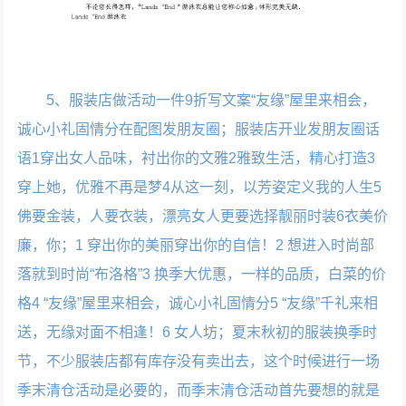
5、服装店做活动一件9折写文案“友缘”屋里来相会，
诚心小礼固情分在配图发朋友圈；服装店开业发朋友圈话
语1穿出女人品味，衬出你的文雅2雅致生活，精心打造3
穿上她，优雅不再是梦4从这一刻，以芳姿定义我的人生5
佛要金装，人要衣装，漂亮女人更要选择靓丽时装6衣美价
廉，你；1 穿出你的美丽穿出你的自信！2 想进入时尚部
落就到时尚“布洛格”3 换季大优惠，一样的品质，白菜的价
格4 “友缘”屋里来相会，诚心小礼固情分5 “友缘”千礼来相
送，无缘对面不相逢！6 女人坊；夏末秋初的服装换季时
节，不少服装店都有库存没有卖出去，这个时候进行一场
季末清仓活动是必要的，而季末清仓活动首先要想的就是