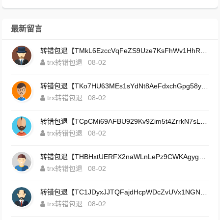
最新留言
转错包退【TMkL6EzccVqFeZS9Uze7KsFhWv1HhRnnk2】客服TeleGram:【@TrxEm】
trx转错包退
08-02
转错包退【TKo7HU63MEs1sYdNt8AeFdxchGpg58y7pJ】客服TeleGram:【@TrxEm】
trx转错包退
08-02
转错包退【TCpCMi69AFBU929Kv9Zim5t4ZrrkN7sLmt】客服TeleGram:【@TrxEm】
trx转错包退
08-02
转错包退【THBHxtUERFX2naWLnLePz9CWKAgygggggv】客服TeleGram:【@TrxEm】
trx转错包退
08-02
转错包退【TC1JDyxJJTQFajdHcpWDcZvUVx1NGNcSZo】客服TeleGram:【@TrxEm】
trx转错包退
08-02