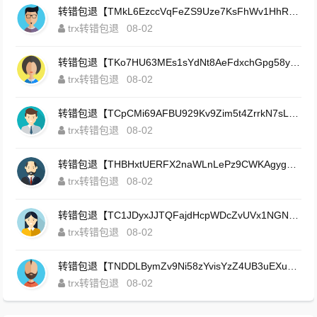
转错包退【TMkL6EzccVqFeZS9Uze7KsFhWv1HhRnnk2】客服TeleGram:【@TrxEm】
trx转错包退
08-02
转错包退【TKo7HU63MEs1sYdNt8AeFdxchGpg58y7pJ】客服TeleGram:【@TrxEm】
trx转错包退
08-02
转错包退【TCpCMi69AFBU929Kv9Zim5t4ZrrkN7sLmt】客服TeleGram:【@TrxEm】
trx转错包退
08-02
转错包退【THBHxtUERFX2naWLnLePz9CWKAgygggggv】客服TeleGram:【@TrxEm】
trx转错包退
08-02
转错包退【TC1JDyxJJTQFajdHcpWDcZvUVx1NGNcSZo】客服TeleGram:【@TrxEm】
trx转错包退
08-02
转错包退【TNDDLBymZv9Ni58zYvisYzZ4UB3uEXuzXQ】客服TeleGram:【@TrxEm】
trx转错包退
08-02