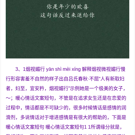
3、1烟视媚行 yān shì mèi xíng 解释烟视微视媚行慢
行形容害羞不自然的样子出自吕氏春秋·不屈“人有新取妇
者，妇至，宜安矜，烟视媚行”示例她是一个极美的女子，
～；暖心情话文案短句，不管是在追求女生还是在恋爱的
过程中，情话都是不可缺少的，很多时候情话是感情的润
滑剂，多说情话对于增进感情是有很大的帮助的，下面是
暖心情话文案短句 暖心情话文案短句1 1所谓缘分就是，