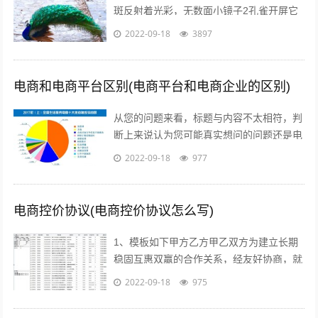
斑反射着光彩，无数面小镜子2孔雀开屏它
的羽毛吸引着每一个人，但我呢，但其他人
2022-09-18
3897
呢，我们难道就不应该像孔雀一样向人...
电商和电商平台区别(电商平台和电商企业的区别)
从您的问题来看，标题与内容不太相符，判
断上来说认为您可能真实想问的问题还是电
商真的挣钱吗能挣多少美容的行业怎么样在
2022-09-18
977
当前这个时代，即使没有做过电商，但不...
电商控价协议(电商控价协议怎么写)
1、模板如下甲方乙方甲乙双方为建立长期
稳固互惠双赢的合作关系，经友好协商，就
具体合作事宜达成如下协议一合作期限，本
2022-09-18
975
协议自年 月 日起实施二价格约定 1...