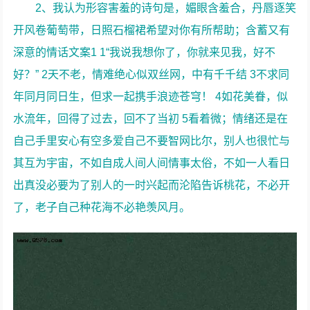
2、我认为形容害羞的诗句是，媚眼含羞合，丹唇逐笑
开风卷葡萄带，日照石榴裙希望对你有所帮助；含蓄又有
深意的情话文案1 1“我说我想你了，你就来见我，好不
好？” 2天不老，情难绝心似双丝网，中有千千结 3不求同
年同月同日生，但求一起携手浪迹苍穹！ 4如花美眷，似
水流年，回得了过去，回不了当初 5看着微；情绪还是在
自己手里安心有空多爱自己不要智网比尔，别人也很忙与
其互为宇宙，不如自成人间人间情事太俗，不如一人看日
出真没必要为了别人的一时兴起而沦陷告诉桃花，不必开
了，老子自己种花海不必艳羡风月。