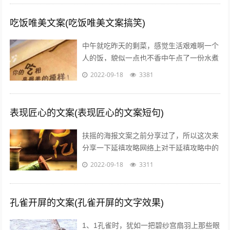
吃饭唯美文案(吃饭唯美文案搞笑)
中午就吃昨天的剩菜，感觉生活艰难啊一个
人的饭，貌似一点也不香中午点了一份水煮
鱼，超级开胃呀我一个人也要吃麻麻香中午
2022-09-18
3381
就煮个汤和白米饭吧，没钱了省着点吃饭...
表现匠心的文案(表现匠心的文案短句)
扶摇的海报文案之前分享过了，所以这次来
分享一下延禧攻略网络上对于延禧攻略中的
服饰画风妆容都一致的满意，非常符合历史
2022-09-18
3311
描述而这部剧的海报宣传也有其特点，让...
孔雀开屏的文案(孔雀开屏的文字效果)
1、1孔雀时，犹如一把碧纱宫扇羽上那些眼