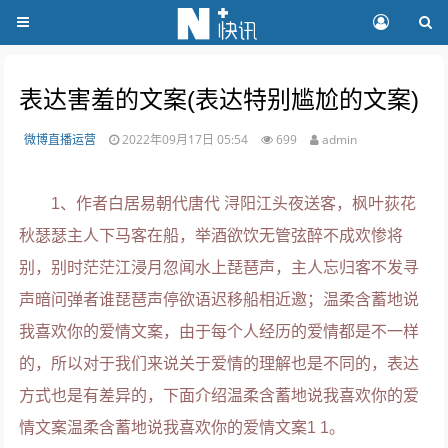
表达害羞的文案(表达特别尴尬的文案)
微博直播运营
2022年09月17日 05:54
699
admin
1、作者白居易朝代唐代 浔阳江头夜送客，枫叶荻花
秋瑟瑟主人下马客在船，举酒欲饮无管弦醉不成欢惨将
别，别时茫茫江浸月忽闻水上琵琶声，主人忘归客不发寻
声暗问弹者谁琵琶声停欲语迟移船相近邀；温柔含蓄地说
我喜欢你的爱情文案，由于每个人经历的爱情都是不一样
的，所以对于我们来说关于爱情的理解也是不同的，表达
方式也是有差异的，下面介绍温柔含蓄地说我喜欢你的爱
情文案温柔含蓄地说我喜欢你的爱情文案1 1。