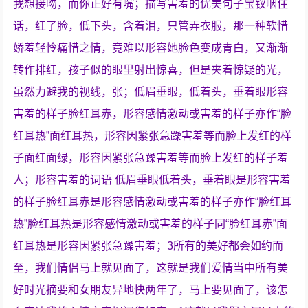
我想接吻，而你正好有嘴；描写害羞的优美句子宝钗咽住
话，红了脸，低下头，含着泪，只管弄衣服，那一种软惜
娇羞轻怜痛惜之情，竟难以形容她脸色变成青白，又渐渐
转作排红，孩子似的眼里射出惊喜，但是夹着惊疑的光，
虽然力避我的视线，张；低眉垂眼，低着头，垂着眼形容
害羞的样子脸红耳赤，形容感情激动或害羞的样子亦作“脸
红耳热”面红耳热，形容因紧张急躁害羞等而脸上发红的样
子面红面绿，形容因紧张急躁害羞等而脸上发红的样子羞
人；形容害羞的词语 低眉垂眼低着头，垂着眼是形容害羞
的样子脸红耳赤是形容感情激动或害羞的样子亦作“脸红耳
热”脸红耳热是形容感情激动或害羞的样子同“脸红耳赤”面
红耳热是形容因紧张急躁害羞；3所有的美好都会如约而
至，我们情侣马上就见面了，这就是我们爱情当中所有美
好时光摘要和女朋友异地快两年了，马上要见面了，该怎