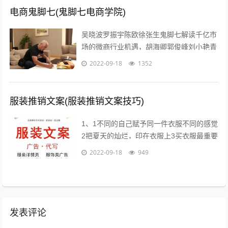
电商鬼脚七(鬼脚七电商学院)
吴晓波罗振宇陈欧徐张生鬼脚七解读千亿市
场的微商行业机遇，胡海卿郭俊峰刘小艳青
城老贼凌教头等业内大咖为您分享独到犀利
2022-09-18
1352
的微商运营策略；因网结缘，因同好相识...
服装推销文案(服装推销文案技巧)
1、1不同的自己赋予同一件衣服不同的感觉
2把夏天的灿烂，印在衣服上3买衣服最重要
的目的，是放松我们自己4时间会折旧这件
2022-09-18
949
衣服，也会更新你5衣服新的好，朋...
发表评论