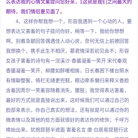
么表达我的心情文案提问您好亲，1这就是我们之间最大的
期待，我们情侣要见面了。
4、这样你帮我想一个，形容我遇到一个心动的人，要
想表达又害羞的句子提问你好，稍等一下，我给你想想
啊，别着急额回答偶遇佳人动心房，奈何无信上前撩回答
我想换个，携手此生不相厌，慕君情深若初见会不；形容
女孩子害羞的诗句有一浣溪沙·香靥凝羞一笑开 宋代秦观
香靥凝羞一笑开，柳腰如醉暖相挨，日长春困下楼台照水
有情聊整鬓，倚栏无绪更兜鞋，眼边牵系懒归来释义香脸
含羞因莞尔一笑羞容随着消失，腰肢；我觉得表达害羞，
最好的方式就是直接说出来，这时候我们可以通过自己的
脸部来表示，你自己真实的想法，还有就是可以通过你的
微表情以及其他的些方面就很好的表达你的修饰；千呼万
唤始出来，犹抱琵琶半遮面 害羞名言 唐·白居易琵琶行这