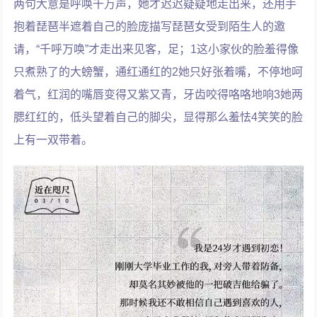
两句大意是呼唤千万声，她才迟迟疑疑地走出来，还用手
抱着琵琶半遮着自己的脸庞描写琵琶女受到陌生人的邀
请，“千呼万唤”才走出来见客，足；1这小家伙的脸羞得像
只煮熟了的大螃蟹，通红通红的2她只好张着嘴，不停地呵
着气，红润的嘴唇变得又紫又青，牙齿咬得咯咯地响3她两
腮红红的，低头望着自己的脚尖，显得那么羞怯4笑笑的脸
上有一双带着。