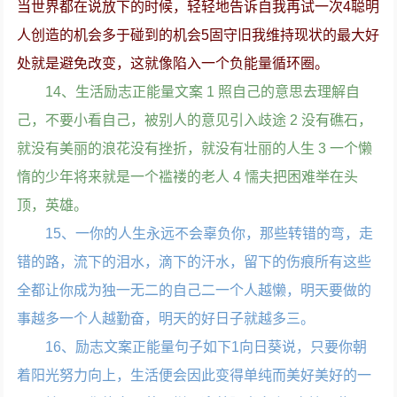
当世界都在说放下的时候，轻轻地告诉自我再试一次4聪明
人创造的机会多于碰到的机会5固守旧我维持现状的最大好
处就是避免改变，这就像陷入一个负能量循环圈。
14、生活励志正能量文案 1 照自己的意思去理解自
己，不要小看自己，被别人的意见引入歧途 2 没有礁石，
就没有美丽的浪花没有挫折，就没有壮丽的人生 3 一个懒
惰的少年将来就是一个褴褛的老人 4 懦夫把困难举在头
顶，英雄。
15、一你的人生永远不会辜负你，那些转错的弯，走
错的路，流下的泪水，滴下的汗水，留下的伤痕所有这些
全都让你成为独一无二的自己二一个人越懒，明天要做的
事越多一个人越勤奋，明天的好日子就越多三。
16、励志文案正能量句子如下1向日葵说，只要你朝
着阳光努力向上，生活便会因此变得单纯而美好美好的一