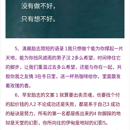
5、清晨励志简短的语录 1我只想做个能为你撑起一片
天地，能为你挡风遮雨的男子汉 2多么希望，时间停住它
的脚步，让我们重温过去多么希望，还能与你在一起，共
叙你我之友情 3在冬日里，送一杯热咖啡给你，里面散发
着玫瑰的香。
6、早安励志的文案 1 就算要出卖灵魂，也要找个付
的起价钱的人2 不论成功还是失败，都是系于自己3 成功
的秘诀是努力，所有的第一名都是练出来的4 你脚踩的地
狱是天堂的幻影，你所向往的伊甸是地狱的幻影5。