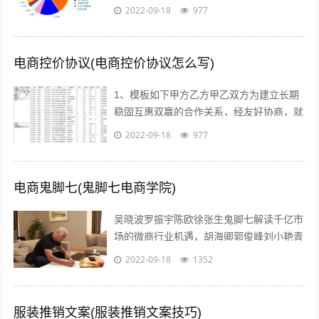
商真的挣钱吗能挣多少美容的行业怎么样在
2022-09-18
977
当前这个时代，即使没有做过电商，但不...
电商控价协议(电商控价协议怎么写)
1、模板如下甲方乙方甲乙双方为建立长期
稳固互惠双赢的合作关系，经友好协商，就
具体合作事宜达成如下协议一合作期限，本
2022-09-18
977
协议自年 月 日起实施二价格约定 1...
电商鬼脚七(鬼脚七电商学院)
吴晓波罗振宇陈欧徐张生鬼脚七解读千亿市
场的微商行业机遇，胡海卿郭俊峰刘小艳青
城老贼凌教头等业内大咖为您分享独到犀利
2022-09-18
1352
的微商运营策略；因网结缘，因同好相识...
服装推销文案(服装推销文案技巧)