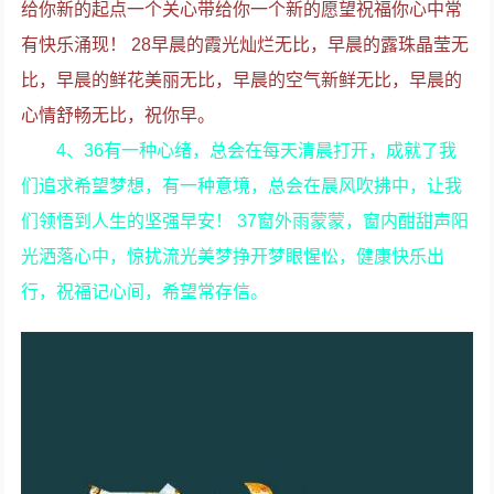
给你新的起点一个关心带给你一个新的愿望祝福你心中常
有快乐涌现！ 28早晨的霞光灿烂无比，早晨的露珠晶莹无
比，早晨的鲜花美丽无比，早晨的空气新鲜无比，早晨的
心情舒畅无比，祝你早。
4、36有一种心绪，总会在每天清晨打开，成就了我
们追求希望梦想，有一种意境，总会在晨风吹拂中，让我
们领悟到人生的坚强早安！ 37窗外雨蒙蒙，窗内酣甜声阳
光洒落心中，惊扰流光美梦挣开梦眼惺忪，健康快乐出
行，祝福记心间，希望常存信。