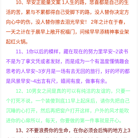
10、早安正能量文案 1人生的路，悲喜都是自己的生
活的苦，累与不累都得自己受脚下的路，没人替你决定方
向心中的伤，没人替你擦去泪光早安！ 2年之计在于春，
一天之计在于晨早上敞开祝福门，问候早早添精神事业架
起红火锅。
11、1你以后的模样，藏在现在的努力里早安~2读书
不是为了拿文凭或者发财，而是成为一个有温度懂情趣会
思考的人早安~3岁月是一场有去无回的旅行，好的坏的都
是风景早安~4出言有尺，嬉闹有度，做事有余。
12、10男女之间是真的可以有纯洁的友谊的，只要一
个打死不说，一个装傻到底11早上起床后，请你先把自己
沉睡的心打开，然后再把窗户打开这样，户外的风才能吹
进你的心扉所以，每天，你要做的第一件事就是开心。
13、2不要浪费你的生命，在你必须会后悔的地方上3