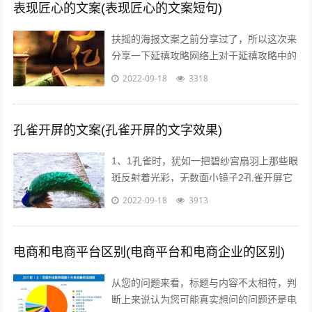
表现匠心的文案(表现匠心的文案短句)
扶摇的海报文案之前分享过了，所以这次来
分享一下延禧攻略网络上对于延禧攻略中的
服饰画风妆容都一致的满意，非常符合历史
2022-09-18
3318
描述而这部剧的海报宣传也有其特点，让...
孔雀开屏的文案(孔雀开屏的文字效果)
1、1孔雀时，犹如一把碧纱宫扇羽上那些眼
斑反射着光彩，无数面小镜子2孔雀开屏它
的羽毛吸引着每一个人，但我呢，但其他人
2022-09-18
3913
呢，我们难道就不应该像孔雀一样向人...
电商和电商平台区别(电商平台和电商企业的区别)
从您的问题来看，标题与内容不太相符，判
断上来说认为您可能真实想问的问题还是电