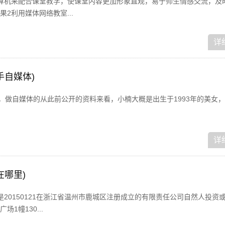
算机来配合课堂教学，使课堂内容更加形象直观，易于师生情感交流，及
2利用媒体网络教室...
详
手自媒体)
，做自媒体的从此前公开的资料来看，小楠大概是出生于1993年的美女，
详
在哪里)
20150121在浙江省温州市鹿城区注册成立的有限责任公司自然人投资
1幢130...