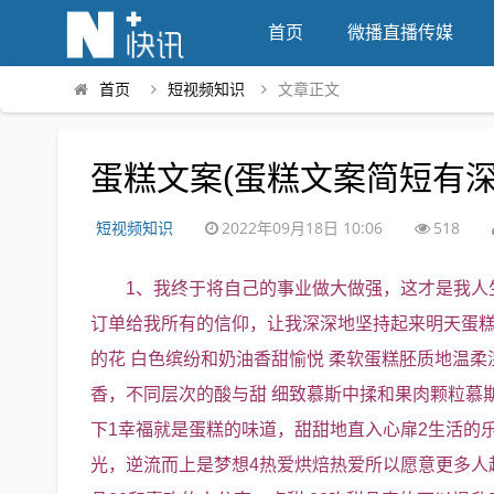
首页
微播直播传媒
首页
短视频知识
文章正文
蛋糕文案(蛋糕文案简短有深
短视频知识
2022年09月18日 10:06
518
1、我终于将自己的事业做大做强，这才是我人
订单给我所有的信仰，让我深深地坚持起来明天蛋糕
的花 白色缤纷和奶油香甜愉悦 柔软蛋糕胚质地温柔
香，不同层次的酸与甜 细致慕斯中揉和果肉颗粒慕
下1幸福就是蛋糕的味道，甜甜地直入心扉2生活的
光，逆流而上是梦想4热爱烘焙热爱所以愿意更多人越