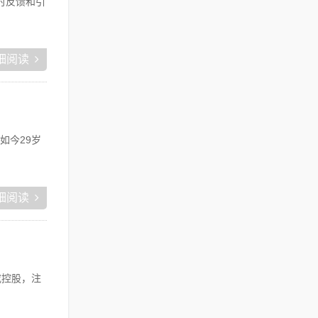
时反馈和引
细阅读
如今29岁
细阅读
或控股，注