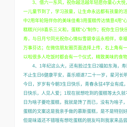
3、借六一东风，祝你越活越年轻愿你童心大悦
一儿童节到了，学习孩童，让生命永远都有孩童的活
中2用年轮陪伴你的美味佳肴3用蛋糕传达情意4用“
糕糕兴兴8喜乐三义和，蛋糕“心”制作；祝你生日
寿，与日月兮同光祝你心情似雪碧幸运永相伴，幸
万事芬达；在微信朋友圈页面选择上传，右上角有
以啦很多人吃饭时都会有一个仪式，精致美味的食
4、1年纪这么大，还有脸过生日2福如东海，
不止生日6健康平安，喜乐顺遂7二十一岁，星河长明8如
今日，岁岁有今朝3生日快乐，青春永驻4学业有成，
日快乐，人见人爱；1现在就想吃到的蛋糕等太久就
日为啥子要吃蛋糕，我就是馋了而已，没有为啥子，
蛋糕的文案这是我亲手做的慕斯蛋糕，是不是特别
但是味道还不错哦有想吃蛋糕的朋友吗到我家来品