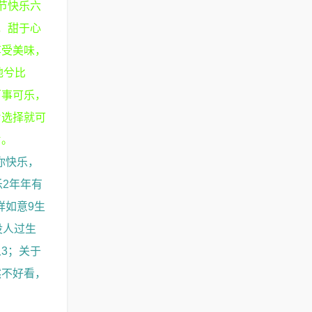
节快乐六
，甜于心
享受美味，
地兮比
百事可乐，
片选择就可
片。
你快乐，
乐2年年有
祥如意9生
没人过生
3；关于
然不好看，