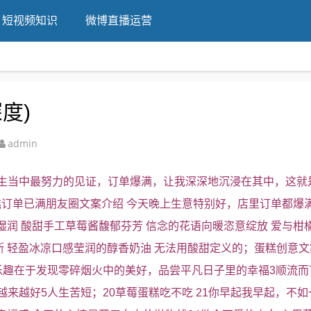
短视频知识
微博直播运营
度)
admin
生当中最努力的见证，订单爆满，让我深深地沉浸在其中，这就
订单已满朋友圈文案介绍 今天晚上生意特别好，店里订单都爆
湿润 酸甜手工草莓酱馥郁芬芳 信念的花语向暖恣意绽放 爱与柑橘
斯 轻盈冰凉口感莹润的醇香奶油 无法用酸甜定义的；蛋糕创意
乐趣在于发现零碎烟火中的美好，品尝平凡日子里的幸福3顺流而
来越好5人生苦短；20草莓蛋糕吃不吃 21你早起我早起，不如