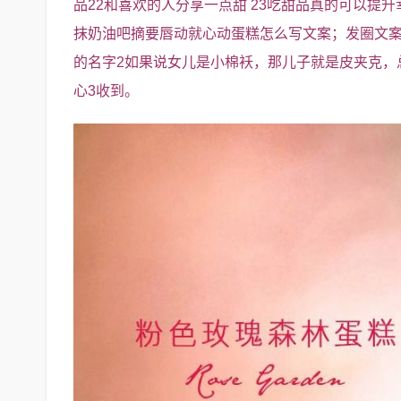
品22和喜欢的人分享一点甜 23吃甜品真的可以提
抹奶油吧摘要唇动就心动蛋糕怎么写文案；发圈文案
的名字2如果说女儿是小棉袄，那儿子就是皮夹克，
心3收到。