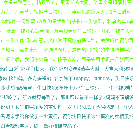
，幸福来到愿你，精致到老，眼里长着太阳，笑里全是坦荡儿童
力六一儿童节，祝你节日快乐，百事可乐愿您天天；1有口触动
心”制作每一份甜蜜5以和为贵活和出精彩6一生挚爱，私享奢华7
快乐，健康幸福开心跟着你，万事顺着你生日快乐，开心幸福与天
福过一生工作顺心如意，笑口常开祝你前程似锦，美梦成真祝你
一个加号，点击出现一个选择图片，这是您把拍好的牛排蛋糕照
物上桌之后，我们不会马上动筷子去吃，而是先用手机拍几张照
寿比南山3你陪我们长大，我们陪您变老4恭喜大财，大吉大利5愿
松如鹤，多寿多福9；名字如下1happy，birthday，生日快
步步登高5宝宝，生日快乐6年年十八7生日快乐，一生幸福8吉
不想吃了，所以就算等到了，那也跟以前不一样了2妈妈不理解
说明下女生拍照角度的重要性，双下巴和瓜子脸居然是同一个人
好看呢亲手给你做了一个蛋糕，祝你生日快乐这个蛋糕的卖相虽
尝跟着视频学习，终于做好蛋糕成品了。