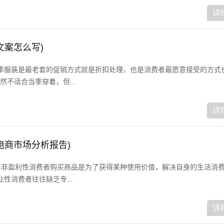
详
文案怎么写)
季服装是最老套的促销方式就是折扣处理，也是消费者最愿意接受的方式
不适合当季穿着，但...
详
电商市场分析报告)
1非盈利性消费者购买商品是为了获得某种使用价值，解决自身的生活消
性消费者往往缺乏专...
详