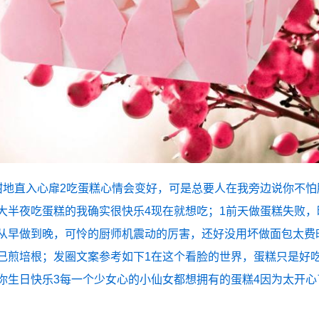
甜地直入心扉2吃蛋糕心情会变好，可是总要人在我旁边说你不怕
大半夜吃蛋糕的我确实很快乐4现在就想吃；1前天做蛋糕失败，
从早做到晚，可怜的厨师机震动的厉害，还好没用坏做面包太费
己煎培根；发圈文案参考如下1在这个看脸的世界，蛋糕只是好
你生日快乐3每一个少女心的小仙女都想拥有的蛋糕4因为太开心