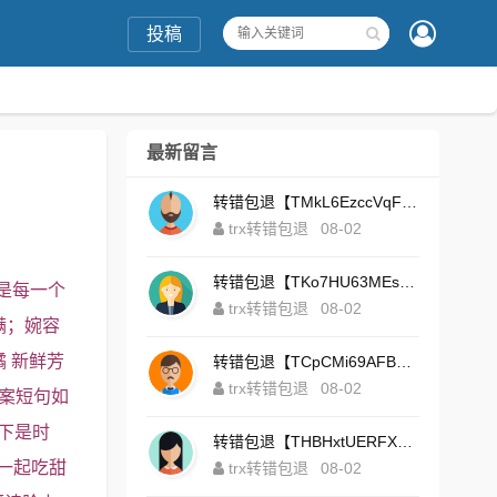
投稿
最新留言
转错包退【TMkL6EzccVqFeZS9Uze7KsFhWv1HhRnnk2】客服TeleGram:【@TrxEm】
trx转错包退
08-02
转错包退【TKo7HU63MEs1sYdNt8AeFdxchGpg58y7pJ】客服TeleGram:【@TrxEm】
是每一个
trx转错包退
08-02
满；婉容
 新鲜芳
转错包退【TCpCMi69AFBU929Kv9Zim5t4ZrrkN7sLmt】客服TeleGram:【@TrxEm】
trx转错包退
08-02
文案短句如
下是时
转错包退【THBHxtUERFX2naWLnLePz9CWKAgygggggv】客服TeleGram:【@TrxEm】
一起吃甜
trx转错包退
08-02