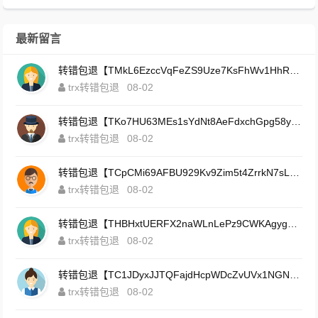
最新留言
转错包退【TMkL6EzccVqFeZS9Uze7KsFhWv1HhRnnk2】客服TeleGram:【@TrxEm】
trx转错包退
08-02
转错包退【TKo7HU63MEs1sYdNt8AeFdxchGpg58y7pJ】客服TeleGram:【@TrxEm】
trx转错包退
08-02
转错包退【TCpCMi69AFBU929Kv9Zim5t4ZrrkN7sLmt】客服TeleGram:【@TrxEm】
trx转错包退
08-02
转错包退【THBHxtUERFX2naWLnLePz9CWKAgygggggv】客服TeleGram:【@TrxEm】
trx转错包退
08-02
转错包退【TC1JDyxJJTQFajdHcpWDcZvUVx1NGNcSZo】客服TeleGram:【@TrxEm】
trx转错包退
08-02