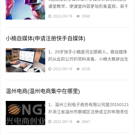
课堂教学，使课堂内容更加形象直观，易于
师生情感交流，及时反馈和引导，从而有效
2022-09-18
3560
提高学习效率和效果2利用媒体网络教室...
小楠自媒体(申请注册快手自媒体)
1、29岁快手小楠是河北邯郸人，做自媒体
的从此前公开的资料来看，小楠大概是出生
于1993年的美女，如今29岁上下。...
2022-09-18
4528
温州电商(温州电商集中在哪里)
1、温州三利电子商务有限公司是20150121
在浙江省温州市鹿城区注册成立的有限责任
公司自然人投资或控股，注册地址位于温州
2022-09-18
2847
市车站大道交行广场1幢130...