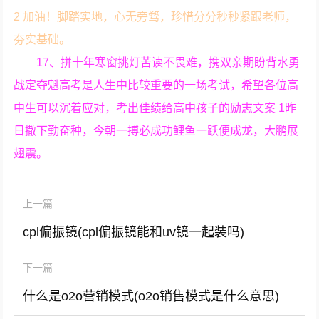
2 加油！脚踏实地，心无旁骛，珍惜分分秒秒紧跟老师，
夯实基础。
17、拼十年寒窗挑灯苦读不畏难，携双亲期盼背水勇
战定夺魁高考是人生中比较重要的一场考试，希望各位高
中生可以沉着应对，考出佳绩给高中孩子的励志文案 1昨
日撒下勤奋种，今朝一搏必成功鲤鱼一跃便成龙，大鹏展
翅震。
上一篇
cpl偏振镜(cpl偏振镜能和uv镜一起装吗)
下一篇
什么是o2o营销模式(o2o销售模式是什么意思)