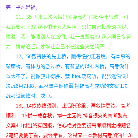
笑！平凡是福。
11、35 再来三次大姨妈就要高考了36 今年很难，可
我偏要考上37 我不怕千万人阻挡，只怕自己投降38 别人
睡着，我不能睡别人在迷惘，我一直醒着39 我必须日夜努
力，拼命追赶，才能让自己不被这些天之骄子。
12、50跑得快的先上桥，跑得慢的走着瞧，有本事的
架座桥，有体力的游过桥，有智慧的以心为桥，高考没什
么大不了，祝你旗开得胜，禁止tou窥窍听，祝旅途愉快！
决战6月7和8，武林盟主你称霸 祝福高考成功的文案 1决
战考试巅峰时，决心。
13、14依依终须别，此后盼珍重，再叙情更浓，高考
顺利！ 15拼一载春秋，搏一生无悔 抖音很火的高考励志
文案4 1付出终有回报，信心绝对重要祝高考顺利金榜题名
2笔记要便于看，要经常看，这是又一本教材高考加油！ 3