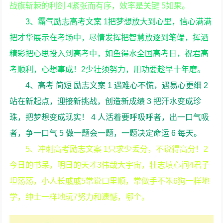
战旗斩棘的利剑 4紧张而有序，效率是关键 5如果。
3、霸气励志高考文案 1把梦想放大到心里，信心满满
把才华展示在考场中，尽情发挥把智慧放逐到笔端，挥洒
精彩把心思投入到高考中，如鱼得水全国高考日，祝君高
考顺利，心想事成！2少壮须努力，用功要趁早十年磨。
4、高考 简短 励志文案 1 遇难心不慌，遇易心更细 2
站在新起点，迎接新挑战，创造新成绩 3 把汗水变成珍
珠，把梦想变成现实！ 4 人活着要呼吸呼者，出一口气吸
者，争一口气 5 做一题会一题，一题决定命运 6 每天。
5、冲刺高考励志文案 1只求少丢分，不说得高分！2
今日的书呆，明日的天才3伟哉大宇宙，壮志填心间4君子
坦荡荡，小人长戚戚5常说口里顺，常做手不笨6狗一样地
学，绅士一样地玩7努力和遗憾，哪个。