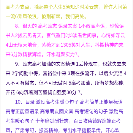
高考为支点，撬起整个人生5须知少时凌云志，曾许人间第
一流6乘风破浪，披荆斩棘，我们高处。
8、很火的 高考励志 语录文案 1不敢高声语，恐惊读
书人2拨云见青天，喜气盈门时3淡看世间事，心情如浮云
4山无棱天地合，紫薇才到1305笑对人生，抖擞精神向未
来6分数铸就辉煌，汗水凝聚实力7。
9、励志高考加油的文案精选 1丢掉现在，也就失去未
来 2学问勤中得，富裕俭中来 3现在多流汗，以后少流泪 4
人不可有傲态，但不可无傲骨 5高考加油，所有梦想都能
开花 6向沉着刻苦坚韧自强要30分 7。
10、目录 激励高考生暖心句子 高考简单正能量标语
高考正能量语录 高考朋友圈文案 高考短句的句子 激励高
考生暖心句子 十年磨剑酬壮志，百日攻读铸辉煌端正考
风，严肃考纪，振奋精神，考出水平捷报早传，开心欢