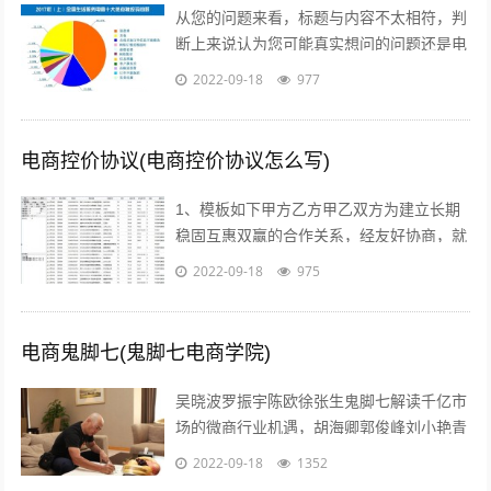
从您的问题来看，标题与内容不太相符，判
断上来说认为您可能真实想问的问题还是电
商真的挣钱吗能挣多少美容的行业怎么样在
2022-09-18
977
当前这个时代，即使没有做过电商，但不...
电商控价协议(电商控价协议怎么写)
1、模板如下甲方乙方甲乙双方为建立长期
稳固互惠双赢的合作关系，经友好协商，就
具体合作事宜达成如下协议一合作期限，本
2022-09-18
975
协议自年 月 日起实施二价格约定 1...
电商鬼脚七(鬼脚七电商学院)
吴晓波罗振宇陈欧徐张生鬼脚七解读千亿市
场的微商行业机遇，胡海卿郭俊峰刘小艳青
城老贼凌教头等业内大咖为您分享独到犀利
2022-09-18
1352
的微商运营策略；因网结缘，因同好相识...