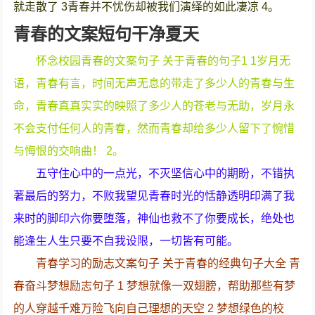
就走散了 3青春并不忧伤却被我们演绎的如此凄凉 4。
青春的文案短句干净夏天
怀念校园青春的文案句子 关于青春的句子1 1岁月无
语，青春有言，时间无声无息的带走了多少人的青春与生
命，青春真真实实的映照了多少人的苍老与无助，岁月永
不会支付任何人的青春，然而青春却给多少人留下了惋惜
与悔恨的交响曲！ 2。
五守住心中的一点光，不灭坚信心中的期盼，不错执
著最后的努力，不败我望见青春时光的恬静透明印满了我
来时的脚印六你要堕落，神仙也救不了你要成长，绝处也
能逢生人生只要不自我设限，一切皆有可能。
青春学习的励志文案句子 关于青春的经典句子大全 青
春奋斗梦想励志句子 1 梦想就像一双翅膀，帮助那些有梦
的人穿越千难万险飞向自己理想的天空 2 梦想绿色的校