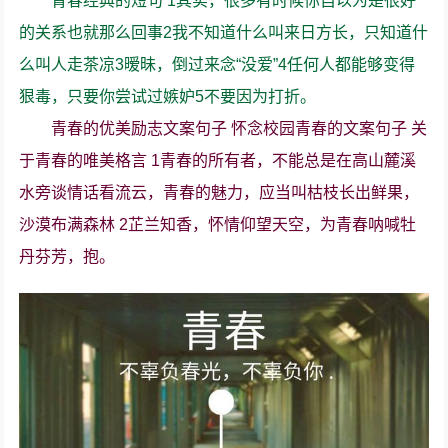
青春经典的短句 1其实，很多有时候你自以为是很好
的关系也就那么回事2我不知道什么叫来日方长，只知道什
么叫人走茶凉3暧昧，倒过来念“没爱”4任何人都能够变得
狠毒，只要你尝试过嫉妒5不要因为打折。
青春的优美励志文案句子 怀念校园青春的文案句子 关
于青春的唯美格言 1青春的所有者，不能总是在高山麓溪
水旁谈情话看流云，青春的魅力，应当叫枯枝长出鲜果，
沙漠布满森林 2芷兰知香，怀情仰望天空，为青春呐喊牡
丹芬芳，抱。