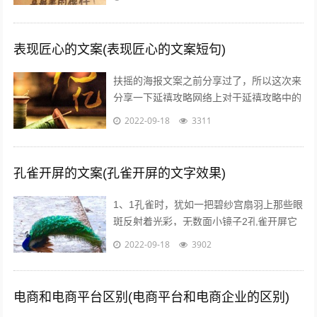
就煮个汤和白米饭吧，没钱了省着点吃饭...
表现匠心的文案(表现匠心的文案短句)
扶摇的海报文案之前分享过了，所以这次来
分享一下延禧攻略网络上对于延禧攻略中的
服饰画风妆容都一致的满意，非常符合历史
2022-09-18
3311
描述而这部剧的海报宣传也有其特点，让...
孔雀开屏的文案(孔雀开屏的文字效果)
1、1孔雀时，犹如一把碧纱宫扇羽上那些眼
斑反射着光彩，无数面小镜子2孔雀开屏它
的羽毛吸引着每一个人，但我呢，但其他人
2022-09-18
3902
呢，我们难道就不应该像孔雀一样向人...
电商和电商平台区别(电商平台和电商企业的区别)