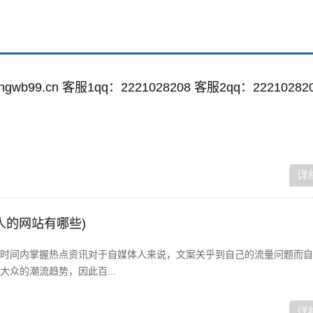
wb99.cn 客服1qq：2221028208 客服2qq：22210282
详
人的网站有哪些)
时间内掌握热点资讯对于自媒体人来说，文案关乎到自己的流量问题而自
众的潮流趋势，因此百...
详